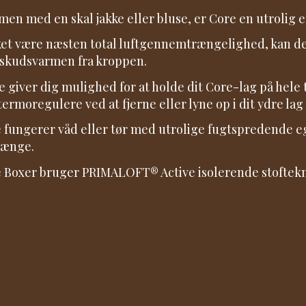
en med en skal jakke eller bluse, er Core en utrolig eff
et være næsten total luftgennemtrængelighed, kan den
skudsvarmen fra kroppen.
e giver dig mulighed for at holde dit Core-lag på hele 
termoregulere ved at fjerne eller lyne op i dit ydre lag
 fungerer våd eller tør med utrolige fugtspredende ege
længe.
 Boxer bruger PRIMALOFT® Active isolerende stoftekn