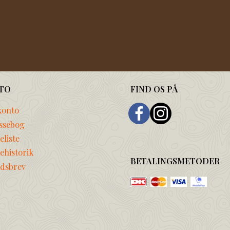
TO
FIND OS PÅ
konto
ssebog
liste
ehistorik
BETALINGSMETODER
dsbrev