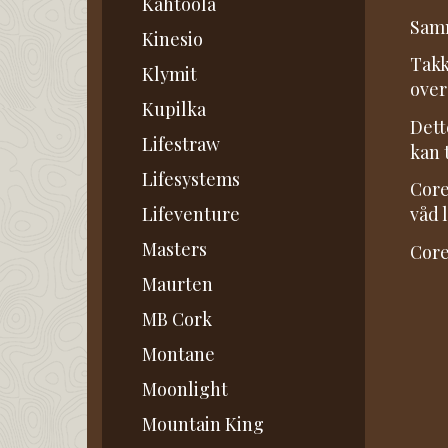
Kahtoola
Samm
Kinesio
Takk
Klymit
over
Kupilka
Dett
Lifestraw
kan 
Lifesystems
Core
Lifeventure
våd 
Masters
Core
Maurten
MB Cork
Montane
Moonlight
Mountain King