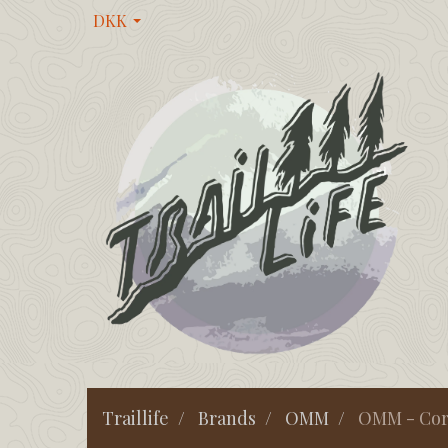
DKK
Traillife
Brands
OMM
OMM - Core