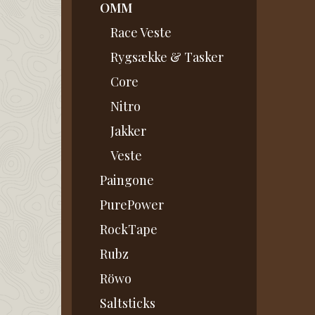
OMM
Race Veste
Rygsække & Tasker
Core
Nitro
Jakker
Veste
Paingone
PurePower
RockTape
Rubz
Röwo
Saltsticks