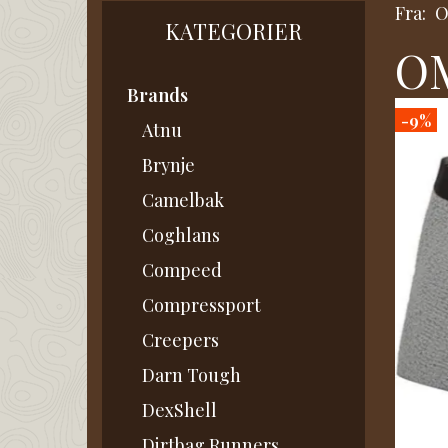
Fra:
KATEGORIER
OM
Brands
-9%
Atnu
Brynje
Camelbak
Coghlans
Compeed
Compressport
Creepers
Darn Tough
DexShell
Dirtbag Runners