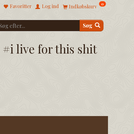
0
Favoritter
Log ind
Indkøbskurv
Søg
#i live for this shit