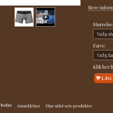
Mere infor
Størrelse
Farve:
Klik her 
LÆG 
ivelse
Anmeldelser
Dine sidst sete produkter