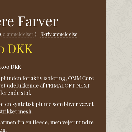
re Farver
0
anmeldelser
Skriv anmeldelse
00 DKK
0,00 DKK
ept inden for aktiv isolering, OMM Core
avet udelukkende af PRIMALOFT NEXT
olerende stof.
 af en syntetisk plume som bliver vævet
trikket mesh.
varmen fra en fleece, men vejer mindre
en.