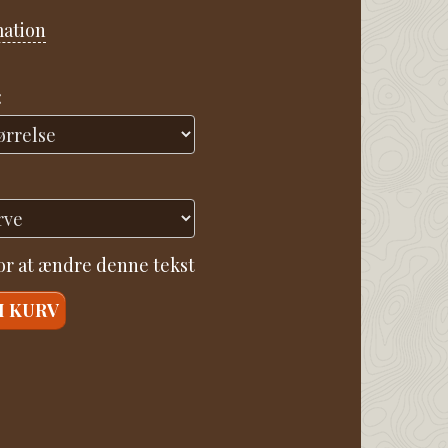
mation
:
for at ændre denne tekst
I KURV