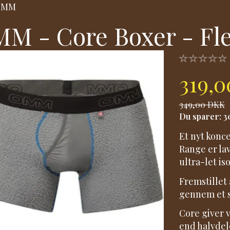
OMM
M - Core Boxer - Fle
319,
349,00 DKK
Du sparer:
3
Et nyt konc
Range er l
ultra-let is
Fremstillet
gennem et s
Core giver 
end halvdel