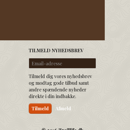
TILMELD NYHEDSBREV
Email-
adresse
Tilmeld dig vores nyhedsbrev
og modtag gode tilbud samt
andre spændende nyheder
direkte i din indbakke.
Tilmeld
Afmeld
© 2016 Traillife.dk