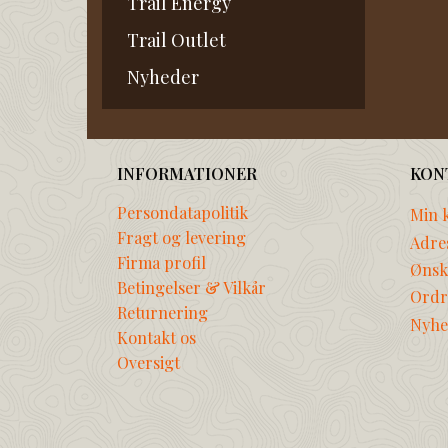
Trail Energy
Trail Outlet
Nyheder
INFORMATIONER
KON
Persondatapolitik
Min 
Fragt og levering
Adre
Firma profil
Ønske
Betingelser & Vilkår
Ordr
Returnering
Nyhe
Kontakt os
Oversigt