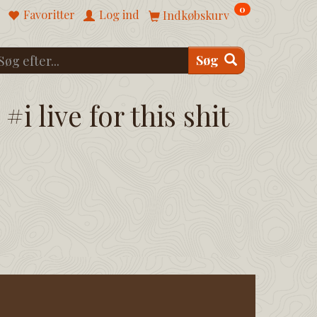
0
Favoritter
Log ind
Indkøbskurv
Søg
#i live for this shit