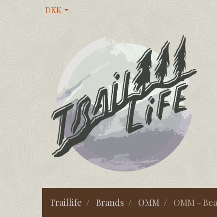
DKK
Traillife
Brands
OMM
OMM - Bea