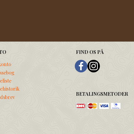
TO
FIND OS PÅ
konto
ssebog
liste
ehistorik
BETALINGSMETODER
dsbrev