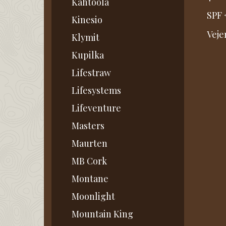
Kahtoola
SPF 
Kinesio
Vejer
Klymit
Kupilka
Lifestraw
Lifesystems
Lifeventure
Masters
Maurten
MB Cork
Montane
Moonlight
Mountain King