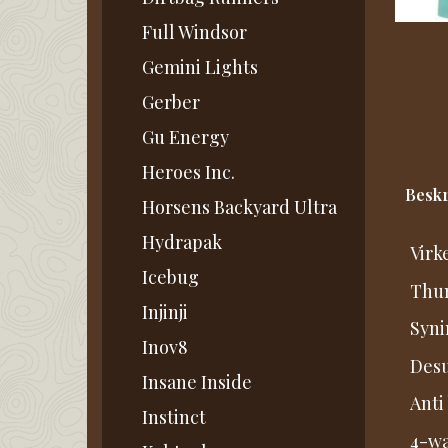
Full Windsor
Gemini Lights
Gerber
Gu Energy
Heroes Inc.
Beskr
Horsens Backyard Ultra
Hydrapak
Virk
Icebug
Thum
Injinji
Syni
Inov8
Desu
Insane Inside
Anti
Instinct
4-wa