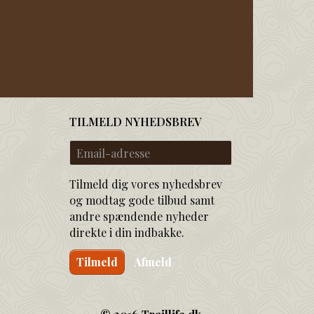
TILMELD NYHEDSBREV
Email-
adresse
Tilmeld dig vores nyhedsbrev
og modtag gode tilbud samt
andre spændende nyheder
direkte i din indbakke.
Tilmeld
Afmeld
© 2016 Traillife.dk