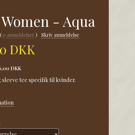
S Women - Aqua
0
anmeldelser
Skriv anmeldelse
00 DKK
6,00 DKK
sleeve tee specifik til kvinder.
mation
: