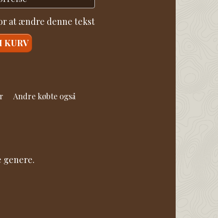
for at ændre denne tekst
I KURV
r
Andre købte også
e genere.