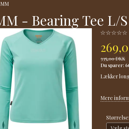
OMM
M - Bearing Tee L/
269,
335,00 DKK
Du sparer:
6
Lækker long 
Mere infor
Størrelse