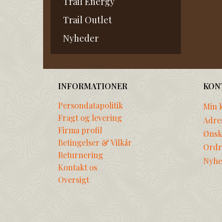
Trail Energy
Trail Outlet
Nyheder
INFORMATIONER
KON
Persondatapolitik
Min 
Fragt og levering
Adre
Firma profil
Ønske
Betingelser & Vilkår
Ordr
Returnering
Nyhe
Kontakt os
Oversigt