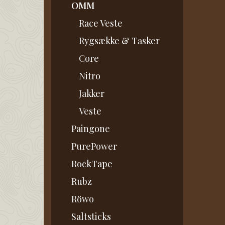
OMM
Race Veste
Rygsække & Tasker
Core
Nitro
Jakker
Veste
Paingone
PurePower
RockTape
Rubz
Röwo
Saltsticks