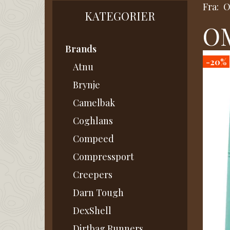
Fra:
KATEGORIER
OM
Brands
-20%
Atnu
Brynje
Camelbak
Coghlans
Compeed
Compressport
Creepers
Darn Tough
DexShell
Dirtbag Runners