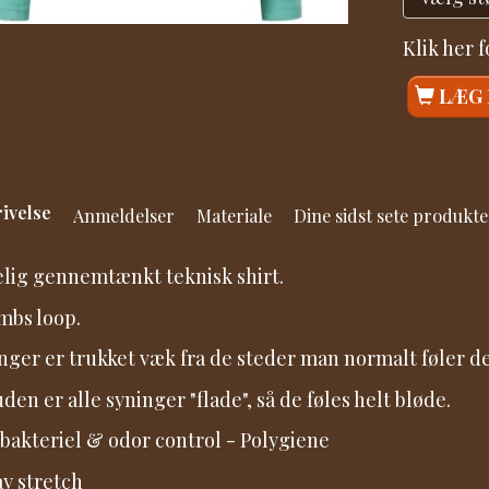
Klik her 
LÆG 
ivelse
Anmeldelser
Materiale
Dine sidst sete produkte
elig gennemtænkt teknisk shirt.
bs loop.
nger er trukket væk fra de steder man normalt føler d
den er alle syninger "flade", så de føles helt bløde.
 bakteriel & odor control - Polygiene
y stretch