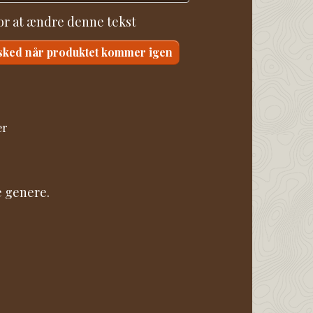
for at ændre denne tekst
sked når produktet kommer igen
er
e genere.