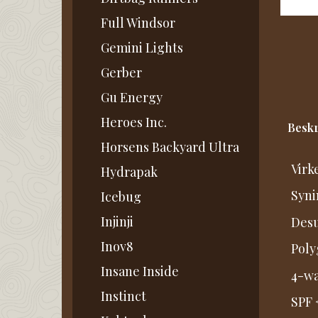
Full Windsor
Gemini Lights
Gerber
Gu Energy
Heroes Inc.
Beskr
Horsens Backyard Ultra
Virk
Hydrapak
Syni
Icebug
Injinji
Desu
Inov8
Poly
Insane Inside
4-wa
Instinct
SPF 