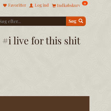
0
Favoritter
Log ind
Indkøbskurv
Søg
#i live for this shit