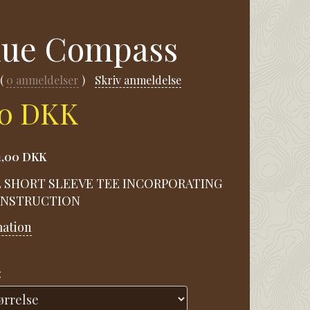
lue Compass
0
anmeldelser
Skriv anmeldelse
00 DKK
1,00 DKK
 SHORT SLEEVE TEE INCORPORATING
ONSTRUCTION
mation
: