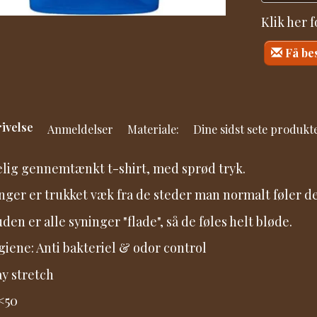
Klik her 
Få be
ivelse
Anmeldelser
Materiale:
Dine sidst sete produkt
elig gennemtænkt t-shirt, med sprød tryk.
nger er trukket væk fra de steder man normalt føler d
den er alle syninger "flade", så de føles helt bløde.
giene: Anti bakteriel & odor control
y stretch
<50