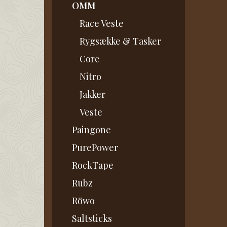
OMM
Race Veste
Rygsække & Tasker
Core
Nitro
Jakker
Veste
Paingone
PurePower
RockTape
Rubz
Röwo
Saltsticks