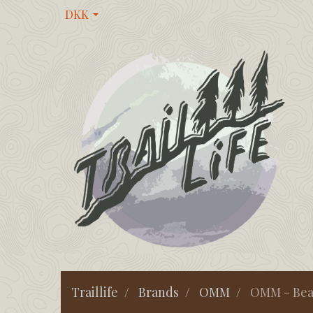
DKK
Traillife
Brands
OMM
OMM - Bea