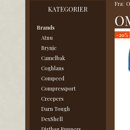
Fra:
KATEGORIER
OM
Brands
-20%
Atnu
Brynje
Camelbak
Coghlans
Compeed
Compressport
Creepers
Darn Tough
DexShell
Dirtbag Runners