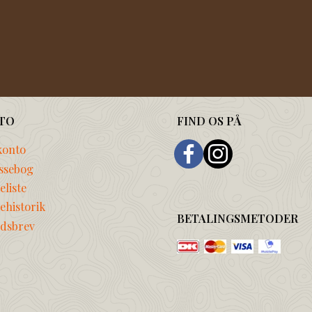
TO
FIND OS PÅ
konto
ssebog
liste
ehistorik
BETALINGSMETODER
dsbrev