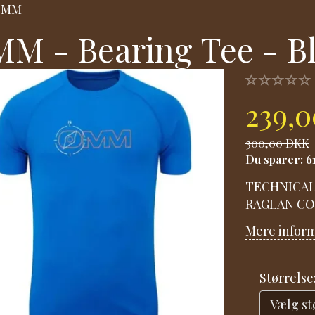
OMM
M - Bearing Tee - B
239,
300,00 DKK
Du sparer:
6
TECHNICAL
RAGLAN C
Mere infor
Størrelse