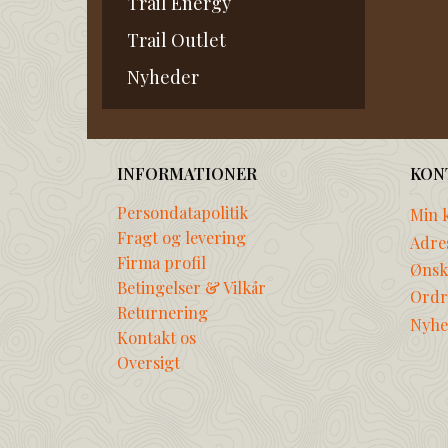
Trail Energy
Trail Outlet
Nyheder
INFORMATIONER
KON
Persondatapolitik
Min 
Fragt og levering
Adre
Firma profil
Ønske
Betingelser & Vilkår
Ordr
Returnering
Nyhe
Kontakt os
Oversigt