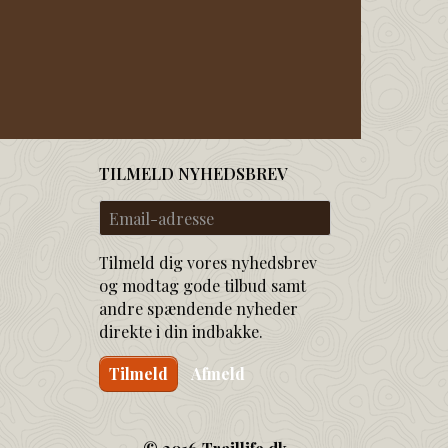
TILMELD NYHEDSBREV
Email-
adresse
Tilmeld dig vores nyhedsbrev
og modtag gode tilbud samt
andre spændende nyheder
direkte i din indbakke.
Tilmeld
Afmeld
© 2016 Traillife.dk