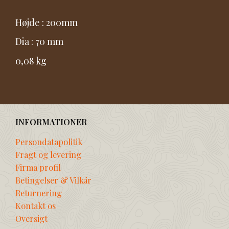
Højde : 200mm
Dia : 70 mm
0,08 kg
INFORMATIONER
Persondatapolitik
Fragt og levering
Firma profil
Betingelser & Vilkår
Returnering
Kontakt os
Oversigt