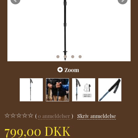
Zoom
0
anmeldelser
Skriv anmeldelse
799,00 DKK