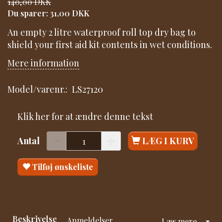
140,00 DKK
Du sparer:
31,00 DKK
An empty 2 litre waterproof roll top dry bag to
shield your first aid kit contents in wet conditions.
Mere information
Model/varenr.:
LS27120
Klik her for at ændre denne tekst
Antal
LÆG I KURV
Tilføj ønskeliste
Beskrivelse
Anmeldelser
Læs mere...