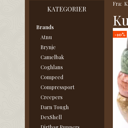
Fra:
K
KATEGORIER
Ku
Brands
-10%
Atnu
Brynje
Camelbak
Coghlans
Compeed
Compressport
Creepers
Darn Tough
DexShell
Dirtbag Runners