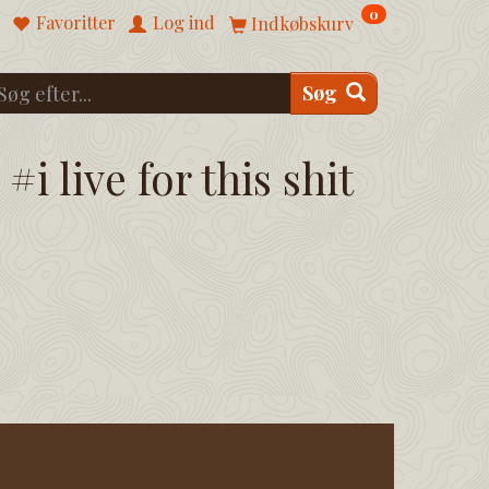
0
Favoritter
Log ind
Indkøbskurv
Søg
#i live for this shit