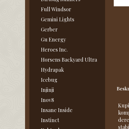
Full Windsor
Gemini Lights
Gerber
Gu Energy
Heroes Inc.
Horsens Backyard Ultra
Hydrapak
Icebug
Beskr
Injinji
Inov8
Kupi
Insane Inside
komp
dere
Instinct
stab