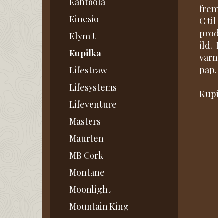
Kahtoola
frem
Kinesio
C ti
prod
Klymit
ild.
Kupilka
varm
pap.
Lifestraw
Lifesystems
Kupi
Lifeventure
Masters
Maurten
MB Cork
Montane
Moonlight
Mountain King