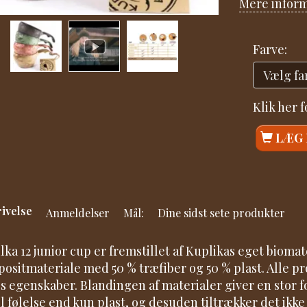
Mere infor
Farve:
Klik her 
LÆG 
ivelse
Anmeldelser
Mål:
Dine sidst sete produkter
lka 12 junior cup er fremstillet af Kuplikas eget bioma
ositmateriale med 50 % træfiber og 50 % plast. Alle 
s egenskaber. Blandingen af materialer giver en stor f
il følelse end kun plast, og desuden tiltrækker det ikk