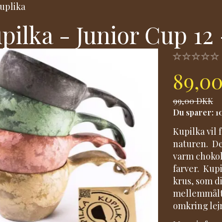
uplika
pilka - Junior Cup 12 
89,0
99,00 DKK
Du sparer:
1
Kupilka vil 
naturen. De
varm chokol
farver. Kupi
krus, som di
mellemmålti
omkring lejr