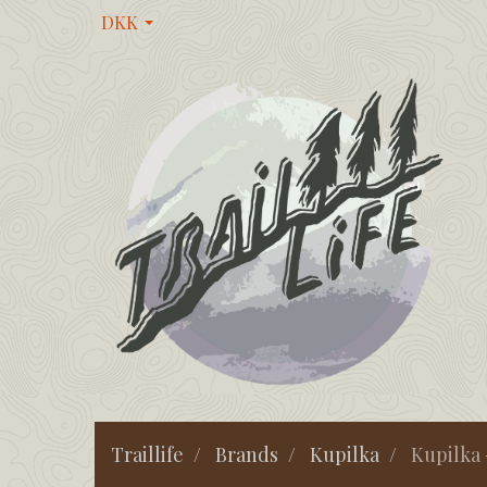
DKK
Traillife
Brands
Kupilka
Kupilka 