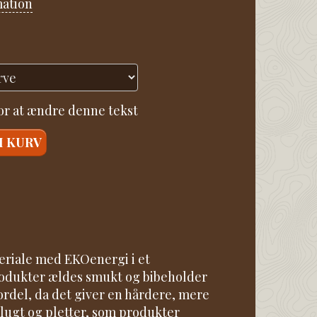
mation
for at ændre denne tekst
I KURV
teriale med EKOenergi i et
produkter ældes smukt og bibeholder
ordel, da det giver en hårdere, mere
e lugt og pletter, som produkter