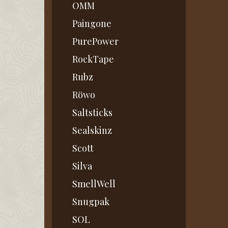
OMM
Paingone
PurePower
RockTape
Rubz
Röwo
Saltsticks
Sealskinz
Scott
Silva
SmellWell
Snugpak
SOL