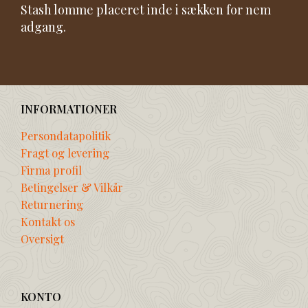
Stash lomme placeret inde i sækken for nem
adgang.
INFORMATIONER
Persondatapolitik
Fragt og levering
Firma profil
Betingelser & Vilkår
Returnering
Kontakt os
Oversigt
KONTO