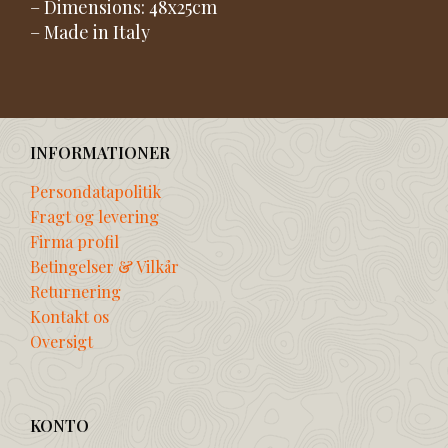
– Dimensions: 48x25cm
– Made in Italy
INFORMATIONER
Persondatapolitik
Fragt og levering
Firma profil
Betingelser & Vilkår
Returnering
Kontakt os
Oversigt
KONTO