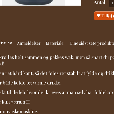
Antal
Tilføj
ivelse
Anmeldelser
Materiale:
Dine sidst sete produkt
krølles helt sammen og pakkes væk, men så snart du pak
ud!
n ret hård kant, så det føles ret stabilt at fylde og drikk
r både kolde og varme drikke.
ekt til de løb, hvor det kræves at man selv har foldekop
 kun 7 gram !!!!
r opvaskemaskine.