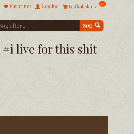
0
Favoritter
Log ind
Indkøbskurv
Søg
#i live for this shit