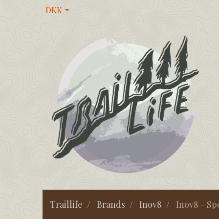
DKK
Traillife
Brands
Inov8
Inov8 - Sp