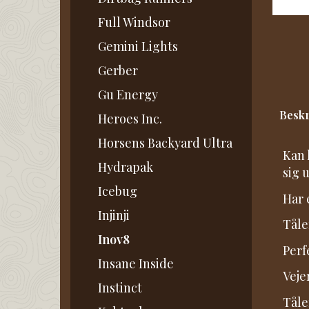
Full Windsor
Gemini Lights
Gerber
Gu Energy
Beskr
Heroes Inc.
Horsens Backyard Ultra
Kan 
Hydrapak
sig 
Icebug
Har e
Injinji
Tåle
Inov8
Perf
Insane Inside
Vejer
Instinct
Tåle