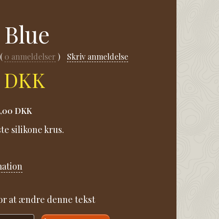
 Blue
0
anmeldelser
Skriv anmeldelse
0 DKK
5,00 DKK
te silikone krus.
mation
for at ændre denne tekst