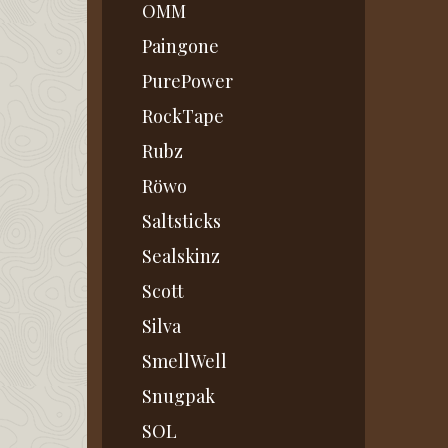
OMM
Paingone
PurePower
RockTape
Rubz
Röwo
Saltsticks
Sealskinz
Scott
Silva
SmellWell
Snugpak
SOL