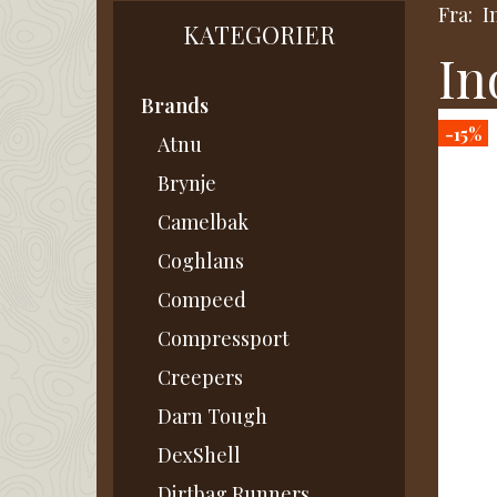
Fra:
I
KATEGORIER
In
Brands
-15%
Atnu
Brynje
Camelbak
Coghlans
Compeed
Compressport
Creepers
Darn Tough
DexShell
Dirtbag Runners