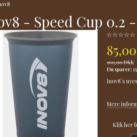
nov8
ov8 - Speed Cup 0.2 -
85,0
100,00 DKK
Du sparer:
1
Inov8´s nyes
Mere infor
Klik her 