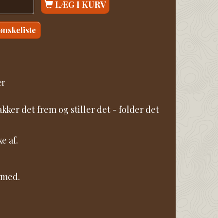
LÆG I KURV
 ønskeliste
er
ker det frem og stiller det - folder det
e af.
 med.