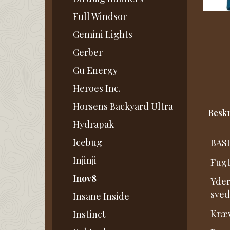
Full Windsor
Gemini Lights
Gerber
Gu Energy
Heroes Inc.
Horsens Backyard Ultra
Beskr
Hydrapak
Icebug
BASE
Injinji
Fugt
Inov8
Yder
sved
Insane Inside
Kræv
Instinct