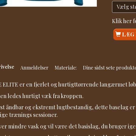
Klik her 
LÆG 
ivelse
Anmeldelser
Materiale:
Dine sidst sete produkt
 ELITE er en fjerlet og hurtigttørrende langærmet løb
en ledes hurtigt væk fra kroppen.
st åndbar og ekstremt lugtbestandig, dette baselag er p
ige trænings sessioner.
er mindre vask og vil være det basislag, du bruger ige