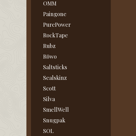
OMM
Paingone
PurePower
RockTape
Rubz
Röwo
Saltsticks
Sealskinz
Scott
Silva
SmellWell
Snugpak
SOL