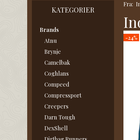
Fra:
I
KATEGORIER
In
Brands
-24%
Atnu
Brynje
Camelbak
Coghlans
Compeed
Compressport
Creepers
Darn Tough
DexShell
Dirtbag Runners