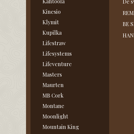
Kahtoola
De s
Kinesio
REMA
Klymit
BE S
Kupilka
HAN
Lifestraw
Lifesystems
Lifeventure
Masters
Maurten
MB Cork
Montane
Moonlight
Mountain King