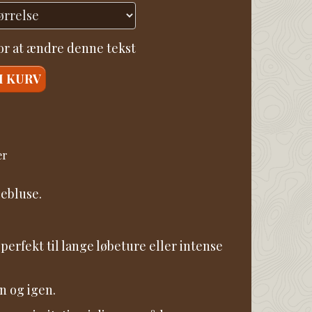
for at ændre denne tekst
I KURV
er
ebluse.
erfekt til lange løbeture eller intense
n og igen.