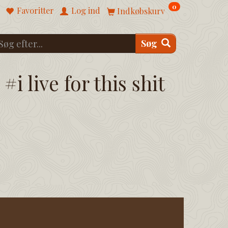
0
Favoritter
Log ind
Indkøbskurv
Søg
#i live for this shit