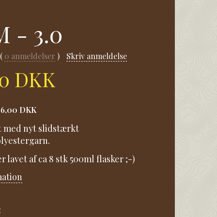
M - 3.0
0
anmeldelser
Skriv anmeldelse
00 DKK
36,00 DKK
 med nyt slidstærkt
lyestergarn.
r lavet af ca 8 stk 500ml flasker ;-)
mation
: