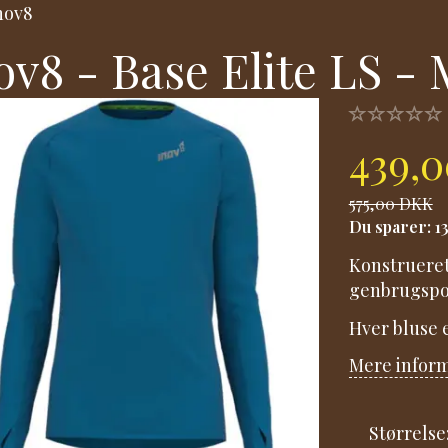
nov8
ov8 - Base Elite LS - 
439,
575,00 DKK
Du sparer:
1
Konstrueret
genbrugspo
Hver bluse e
Mere infor
Størrelse