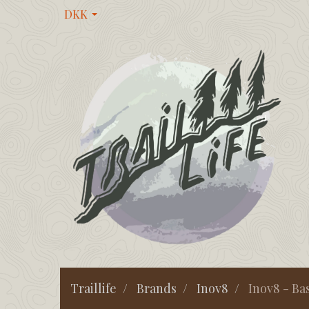
DKK
Traillife
Brands
Inov8
Inov8 - Bas