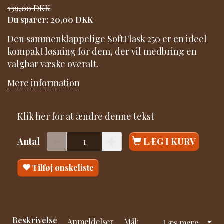
139,00 DKK
Du sparer:
20,00 DKK
Den sammenklappelige SoftFlask 250 er en ideel
kompakt løsning for dem, der vil medbring en
valgbar væske overalt.
Mere information
Klik her for at ændre denne tekst
Antal
LÆG I KURV
Tilføj ønskeliste
Beskrivelse
Anmeldelser
Mål:
Læs mere...