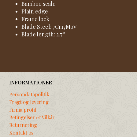
Bamboo scale
Plain edge
Frame lock
Blade Steel: 7Cr17MoV
Blade length: 2.7”
INFORMATIONER
Persondatapolitik
Fragt og levering
Firma profil
Betingelser & Vilkår
Returnering
Kontakt os