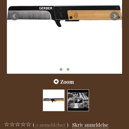
Zoom
0
anmeldelser
Skriv anmeldelse