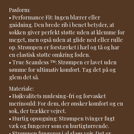
Pasform:
• Performance Fit: Ingen blærer eller
gnidning. Den brede rib i benet betyder, at
sokken giver perfekt støtte uden at klemme for
meget, men også uden at glide ned eller rulle
op. Strømpen er forstærket i hæl og tå og har
en elastisk støtte omkring foden.
• True Seamless ™: Strømpen er lavet uden
sømme for ultimativ komfort. Tag det på og
glem det så.
Materiale:
• Højkvalitets mulesing-fri og forvasket
merinould: For dem, der ønsker komfort og en
sok, der trækker vejret.
• Hurtig opsugning: Strømpen tvinger fugt
væk og fungerer som en hurtigtørrende.
• Strømpen fungerer i al slags vejr. Det er