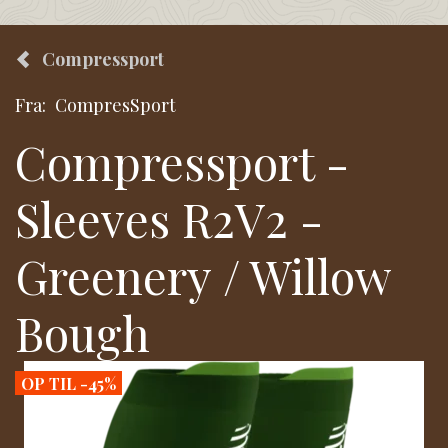
Compressport
Fra:
CompresSport
Compressport -
Sleeves R2V2 -
Greenery / Willow
Bough
OP TIL -45%