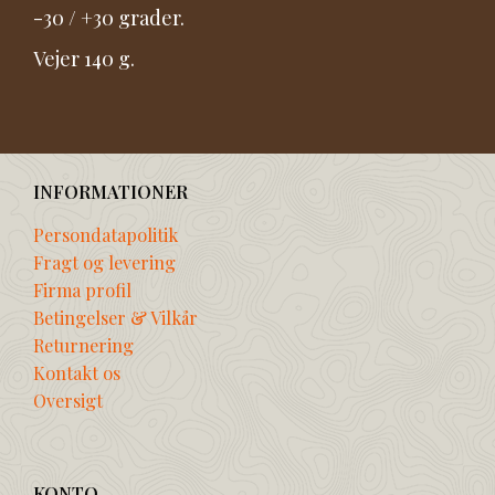
-30 / +30 grader.
Vejer 140 g.
INFORMATIONER
Persondatapolitik
Fragt og levering
Firma profil
Betingelser & Vilkår
Returnering
Kontakt os
Oversigt
KONTO