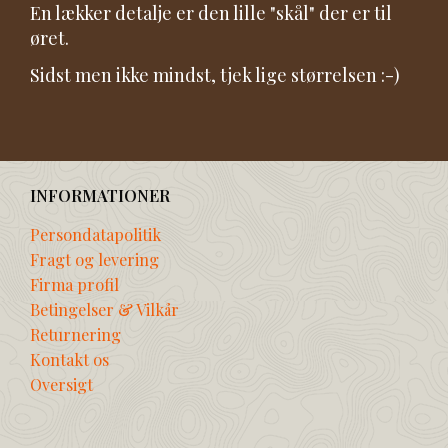
En lækker detalje er den lille "skål" der er til
øret.
Sidst men ikke mindst, tjek lige størrelsen :-)
INFORMATIONER
Persondatapolitik
Fragt og levering
Firma profil
Betingelser & Vilkår
Returnering
Kontakt os
Oversigt