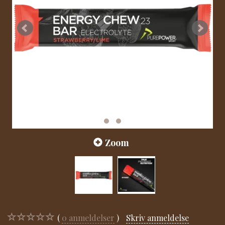
Zoom
0
anmeldelser
Skriv anmeldelse