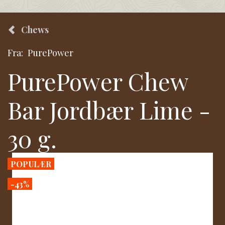
Chews
Fra:
PurePower
PurePower Chew
Bar Jordbær Lime -
30 g.
POPULÆR
-43%