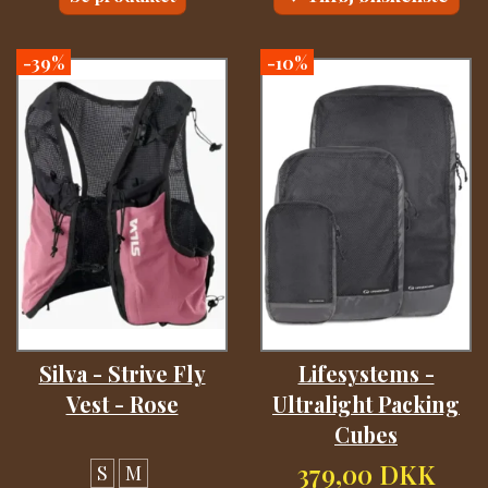
-39%
-10%
Silva - Strive Fly
Lifesystems -
Vest - Rose
Ultralight Packing
Cubes
379,00 DKK
S
M