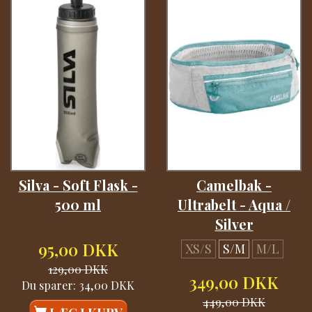
Silva - Soft Flask -
Camelbak -
500 ml
Ultrabelt - Aqua /
Silver
95,00 DKK
XS/S
S/M
M/L
129,00 DKK
349,00 DKK
Du sparer:
34,00 DKK
449,00 DKK