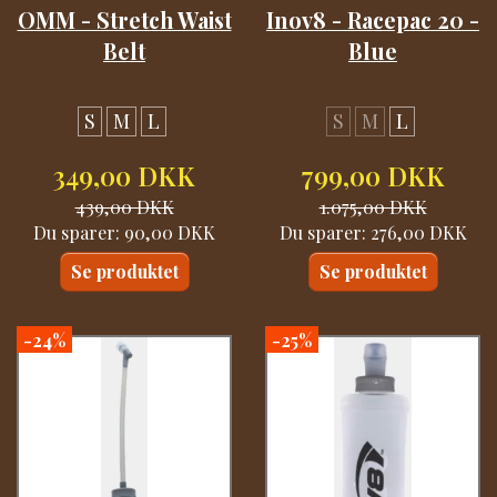
OMM - Stretch Waist
Inov8 - Racepac 20 -
Belt
Blue
S
M
L
S
M
L
349,00 DKK
799,00 DKK
439,00 DKK
1.075,00 DKK
Du sparer:
90,00 DKK
Du sparer:
276,00 DKK
Se produktet
Se produktet
-24%
-25%