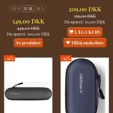
209,00 DKK
XS/S
S/M
M/L
259,00 DKK
349,00 DKK
Du sparer:
50,00 DKK
449,00 DKK
LÆG I KURV
Du sparer:
100,00 DKK
Tilføj ønskeliste
Se produktet
-11%
-11%