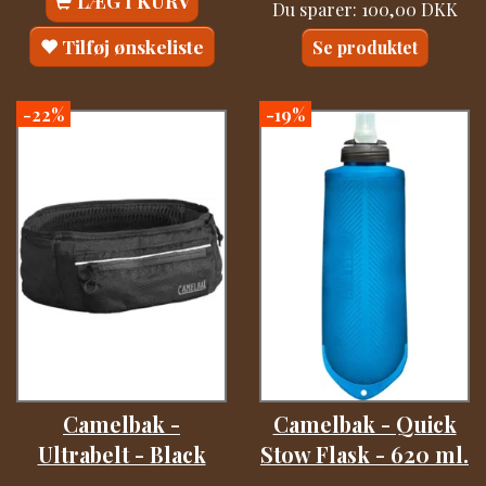
LÆG I KURV
Du sparer:
100,00 DKK
Tilføj ønskeliste
Se produktet
-22%
-19%
Camelbak -
Camelbak - Quick
Ultrabelt - Black
Stow Flask - 620 ml.