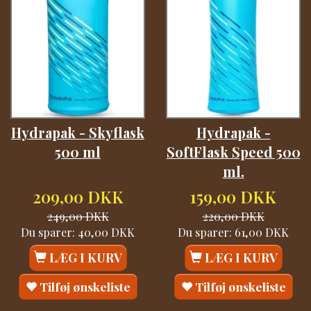
Hydrapak - Skyflask
Hydrapak -
500 ml
SoftFlask Speed 500
ml.
209,00 DKK
159,00 DKK
249,00 DKK
220,00 DKK
Du sparer:
40,00 DKK
Du sparer:
61,00 DKK
LÆG I KURV
LÆG I KURV
Tilføj ønskeliste
Tilføj ønskeliste