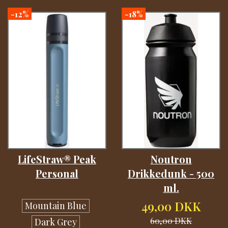
-12%
-18%
LifeStraw® Peak
Noutron
Personal
Drikkedunk - 500
ml.
49,00 DKK
Mountain Blue
60,00 DKK
Dark Grey