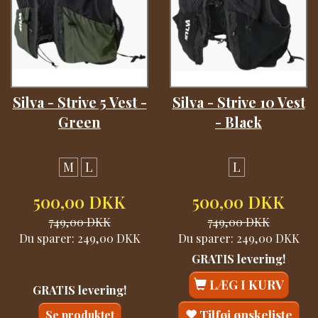
Silva - Strive 5 Vest -
Silva - Strive 10 Vest
Green
- Black
M
L
L
500,00 DKK
500,00 DKK
749,00 DKK
749,00 DKK
Du sparer:
249,00 DKK
Du sparer:
249,00 DKK
GRATIS levering!
LÆG I KURV
GRATIS levering!
Tilføj ønskeliste
Se produktet