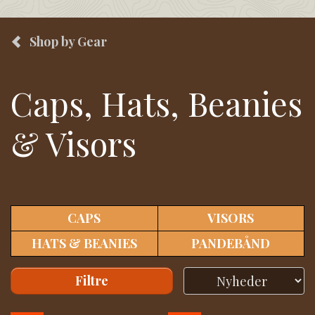
Shop by Gear
Caps, Hats, Beanies
& Visors
CAPS
VISORS
HATS & BEANIES
PANDEBÅND
Filtre