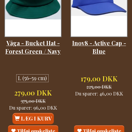
Våga - Bucket Hat -
Inov8 - Active Cap -
Forest Green / Navy
Blue
179,00 DKK
L (56-59 cm)
225,00 DKK
279,00 DKK
Du sparer:
46,00 DKK
375,00 DKK
Du sparer:
96,00 DKK
LÆG I KURV
Tilføj ønskeliste
Tilføj ønskeliste