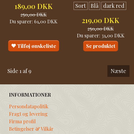
189,00 DKK
Sort
Blå
dark red
250,00 DKK
219,00 DKK
Du sparer:
61,00 DKK
250,00 DKK
Du sparer:
31,00 DKK
Tilføj ønskeliste
Se produktet
Side 1 af 9
Næste
INFORMATIONER
Persondatapolitik
Fragt og levering
Firma profil
Betingelser & Vilkår