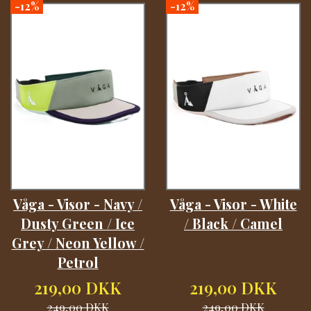
-12%
-12%
Våga - Visor - Navy /
Våga - Visor - White
Dusty Green / Ice
/ Black / Camel
Grey / Neon Yellow /
Petrol
219,00 DKK
219,00 DKK
249,00 DKK
249,00 DKK