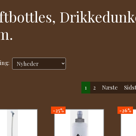
ftbottles, Drikkedun
m.
ing:
1
2
Næste
Sids
-25%
-26%