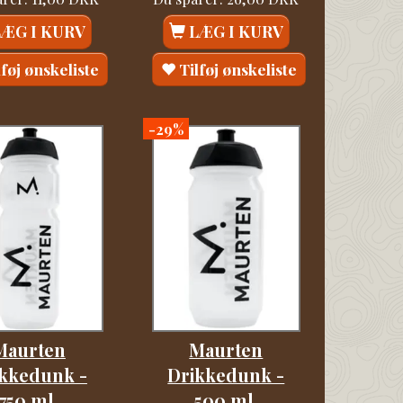
LÆG I KURV
LÆG I KURV
lføj ønskeliste
Tilføj ønskeliste
-29%
Maurten
Maurten
kkedunk -
Drikkedunk -
750 ml.
500 ml.