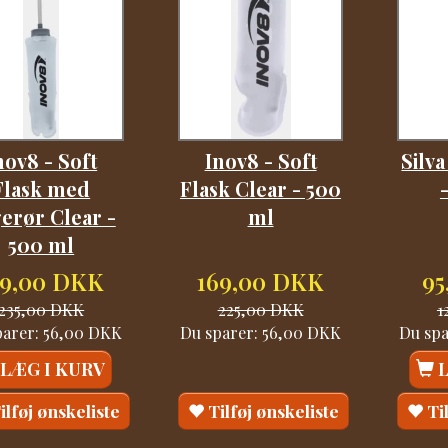
nov8 - Soft
Inov8 - Soft
Silva
Flask med
Flask Clear - 500
erør Clear -
ml
500 ml
79,00 DKK
169,00 DKK
95
235,00 DKK
225,00 DKK
1
parer:
56,00 DKK
Du sparer:
56,00 DKK
Du sp
LÆG I KURV
ilføj ønskeliste
Tilføj ønskeliste
Ti