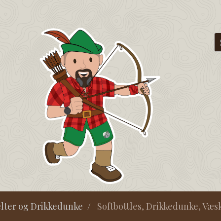
lter og Drikkedunke
Softbottles, Drikkedunke, Væ