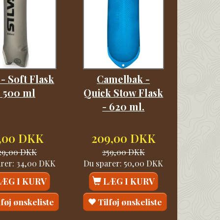
 - Soft Flask
Camelbak -
- 500 ml
Quick Stow Flask
- 620 ml.
,00 DKK
209,00 DKK
29,00 DKK
259,00 DKK
arer:
34,00 DKK
Du sparer:
50,00 DKK
LÆG I KURV
LÆG I KURV
lføj ønskeliste
Tilføj ønskeliste