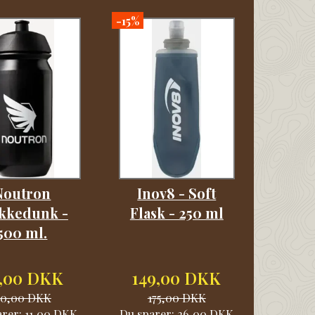
-15%
Noutron
Inov8 - Soft
kkedunk -
Flask - 250 ml
500 ml.
,00 DKK
149,00 DKK
60,00 DKK
175,00 DKK
arer:
11,00 DKK
Du sparer:
26,00 DKK