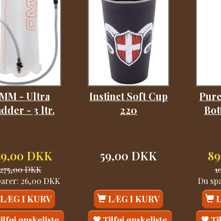
MM - Ultra
Instinct Soft Cup
Pure
dder - 3 ltr.
220
Bot
49,00 DKK
59,00 DKK
89
275,00 DKK
1
parer:
26,00 DKK
Du sp
LÆG I KURV
LÆG I KURV
ilføj ønskeliste
Tilføj ønskeliste
Ti