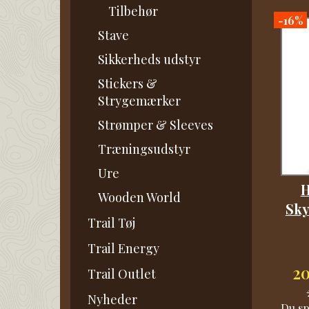
Tilbehør
-16%
Stave
Sikkerheds udstyr
Stickers &
Strygemærker
Strømper & Sleeves
Træningsudstyr
Ure
H
Wooden World
Sky
Trail Tøj
Trail Energy
2
Trail Outlet
Nyheder
Du s