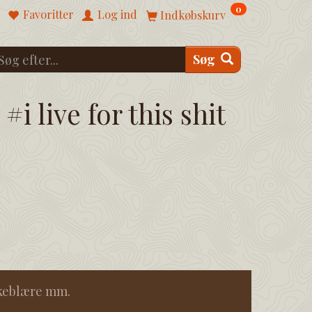
0
Favoritter
Log ind
Indkøbskurv
Søg
#i live for this shit
skeblære mm.