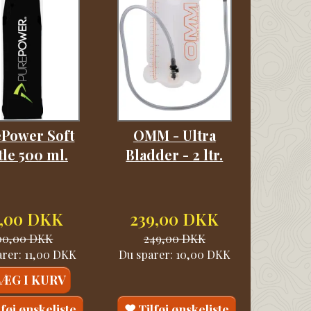
Power Soft
OMM - Ultra
tle 500 ml.
Bladder - 2 ltr.
,00 DKK
239,00 DKK
00,00 DKK
249,00 DKK
arer:
11,00 DKK
Du sparer:
10,00 DKK
LÆG I KURV
lføj ønskeliste
Tilføj ønskeliste