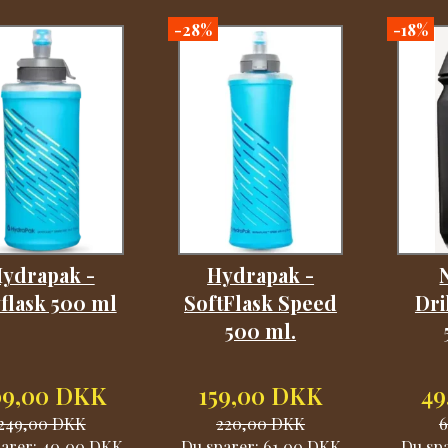
-28%
-18%
ydrapak -
Hydrapak -
flask 500 ml
SoftFlask Speed
Dri
500 ml.
09,00 DKK
159,00 DKK
49
249,00 DKK
220,00 DKK
parer:
40,00 DKK
Du sparer:
61,00 DKK
Du sp