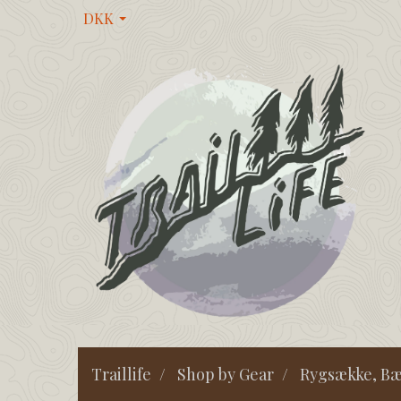
DKK
Traillife
Shop by Gear
Rygsække, Bæ