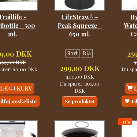
Traillife -
LifeStraw® -
Hy
tbottle - 500
Peak Squeeze -
Wate
ml.
650 ml.
C
39,00 DKK
25
Sort
Blå
199,00 DKK
3
299,00 DKK
parer:
60,00 DKK
Du spa
400,00 DKK
Du sparer:
101,00
LÆG I KURV
DKK
ilføj ønskeliste
Ti
Se produktet
-11%