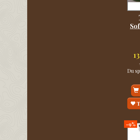
Sof
1
Du s
T
-9%