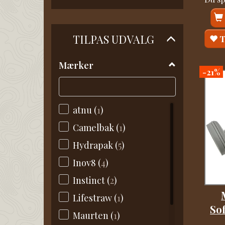
Skifte
TILPAS UDVALG
T
filter
Mærker
-21%
atnu
(
1
)
Camelbak
(
1
)
Hydrapak
(
5
)
Inov8
(
4
)
Instinct
(
2
)
Lifestraw
(
1
)
Sof
Maurten
(
1
)