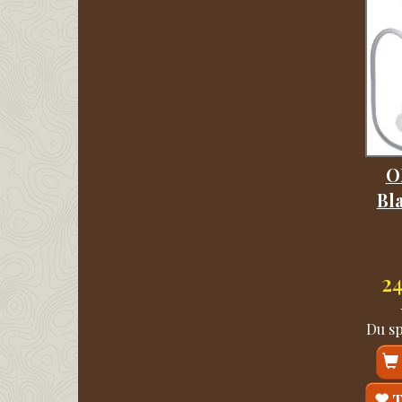
O
Bla
2
Du s
T