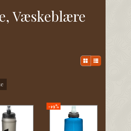
ke, Væskeblære
te
-19%