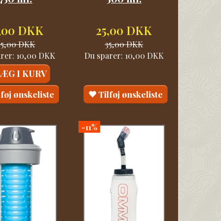
5,00 DKK
25,00 DKK
45,00 DKK
35,00 DKK
arer:
10,00 DKK
Du sparer:
10,00 DKK
LÆG I KURV
lføj ønskeliste
Tilføj ønskeliste
-11%