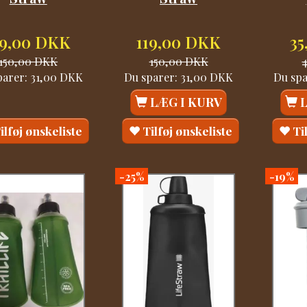
19,00 DKK
119,00 DKK
3
150,00 DKK
150,00 DKK
parer:
31,00 DKK
Du sparer:
31,00 DKK
Du sp
LÆG I KURV
ilføj ønskeliste
Tilføj ønskeliste
Ti
-25%
-19%