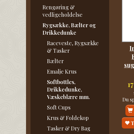
Rengøring &
vedligeholdelse
Rygsække, Bælter og
Drikkedunke
Raceveste, Rygsække
I
& Tasker
Bælter
sug
Emalje Krus
Softbottles,
1
Drikkedunke,
Væskeblære mm.
Du s
Soft Cups
Krus & Foldekop
T
Tasker & Dry Bag