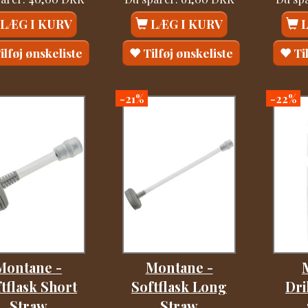
LÆG I KURV
LÆG I KURV
ilføj ønskeliste
Tilføj ønskeliste
Ti
-21%
-22%
Montane -
Montane -
tflask Short
Softflask Long
Dri
Straw
Straw