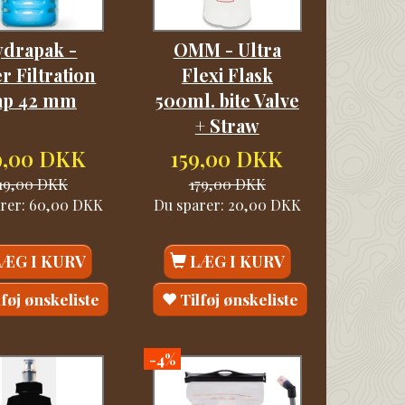
drapak -
OMM - Ultra
r Filtration
Flexi Flask
ap 42 mm
500ml. bite Valve
+ Straw
9,00 DKK
159,00 DKK
19,00 DKK
179,00 DKK
rer:
60,00 DKK
Du sparer:
20,00 DKK
LÆG I KURV
LÆG I KURV
lføj ønskeliste
Tilføj ønskeliste
-4%