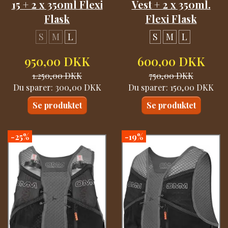
15 + 2 x 350ml Flexi
Vest + 2 x 350ml.
Flask
Flexi Flask
S
M
L
S
M
L
950,00 DKK
600,00 DKK
1.250,00 DKK
750,00 DKK
Du sparer:
300,00 DKK
Du sparer:
150,00 DKK
Se produktet
Se produktet
-25%
-19%