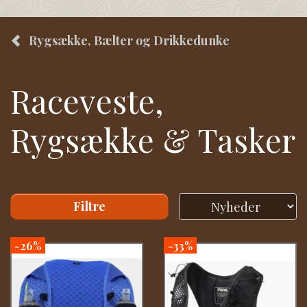
Rygsække, Bælter og Drikkedunke
Raceveste,
Rygsække & Tasker
Filtre
-26%
-33%