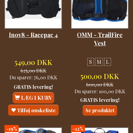
Inov8 - Racepac 4
OMM - TrailFire
Vest
549,00 DKK
S
M
L
625,00 DKK
500,00 DKK
Du sparer:
76,00 DKK
600,00 DKK
GRATIS levering!
Du sparer:
100,00 DKK
LÆG I KURV
GRATIS levering!
Tilføj ønskeliste
Se produktet
-19%
-12%