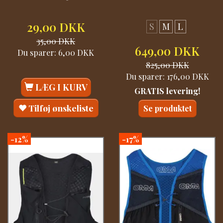
29,00 DKK
S
M
L
35,00 DKK
649,00 DKK
Du sparer:
6,00 DKK
825,00 DKK
Du sparer:
176,00 DKK
LÆG I KURV
GRATIS levering!
Tilføj ønskeliste
Se produktet
-12%
-17%