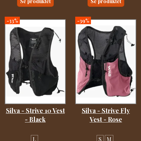
Se produktet
Se produktet
-33%
-39%
Silva - Strive 10 Vest
Silva - Strive Fly
- Black
Vest - Rose
L
S
M