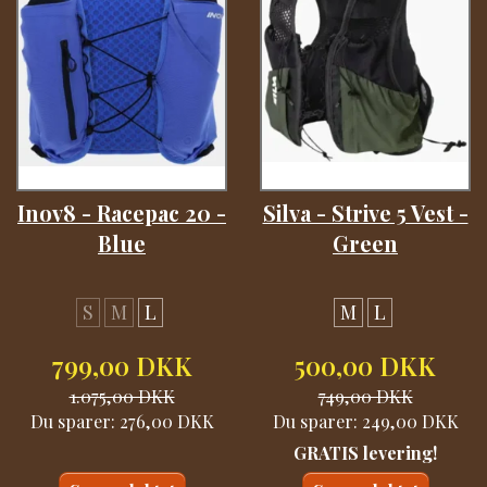
Inov8 - Racepac 20 -
Silva - Strive 5 Vest -
Blue
Green
S
M
L
M
L
799,00 DKK
500,00 DKK
1.075,00 DKK
749,00 DKK
Du sparer:
276,00 DKK
Du sparer:
249,00 DKK
GRATIS levering!