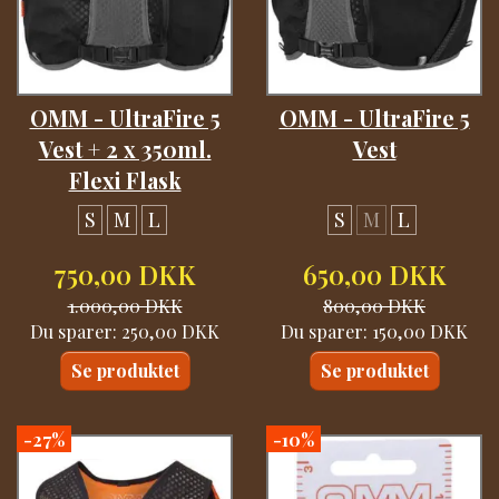
OMM - UltraFire 5
OMM - UltraFire 5
Vest + 2 x 350ml.
Vest
Flexi Flask
S
M
L
S
M
L
750,00 DKK
650,00 DKK
1.000,00 DKK
800,00 DKK
Du sparer:
250,00 DKK
Du sparer:
150,00 DKK
Se produktet
Se produktet
-27%
-10%