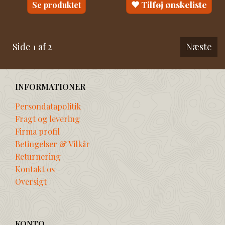
Tilføj ønskeliste
Se produktet
Side 1 af 2
Næste
INFORMATIONER
Persondatapolitik
Fragt og levering
Firma profil
Betingelser & Vilkår
Returnering
Kontakt os
Oversigt
KONTO