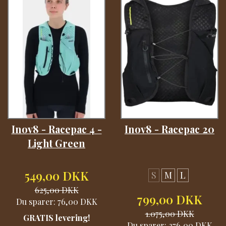
Inov8 - Racepac 4 -
Inov8 - Racepac 20
Light Green
549,00 DKK
S
M
L
625,00 DKK
799,00 DKK
Du sparer:
76,00 DKK
1.075,00 DKK
GRATIS levering!
Du sparer:
276,00 DKK