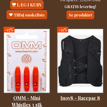
LÆG I KURV
GRATIS levering!
Tilføj ønskeliste
Se produktet
-17%
-21%
OMM - Mini
Inov8 - Racepac 8
Whistles 3 stk