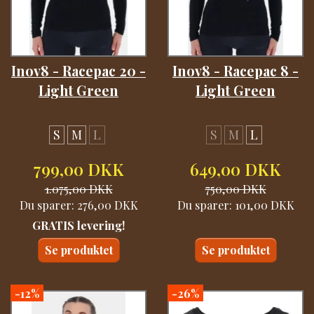
Inov8 - Racepac 20 -
Inov8 - Racepac 8 -
Light Green
Light Green
S
M
L
S
M
L
799,00 DKK
649,00 DKK
1.075,00 DKK
750,00 DKK
Du sparer:
276,00 DKK
Du sparer:
101,00 DKK
GRATIS levering!
Se produktet
Se produktet
-12%
-26%