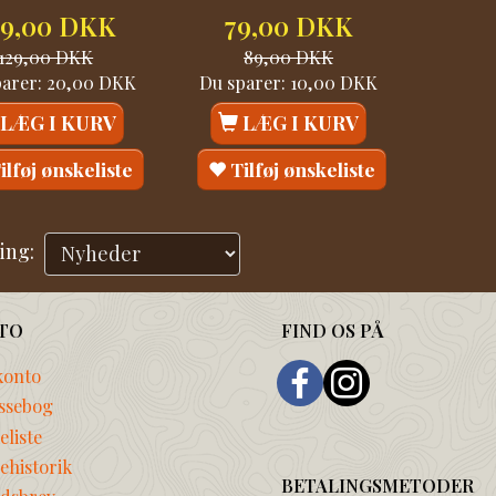
09,00 DKK
79,00 DKK
129,00 DKK
89,00 DKK
parer:
20,00 DKK
Du sparer:
10,00 DKK
LÆG I KURV
LÆG I KURV
ilføj ønskeliste
Tilføj ønskeliste
ing:
TO
FIND OS PÅ
konto
ssebog
liste
ehistorik
BETALINGSMETODER