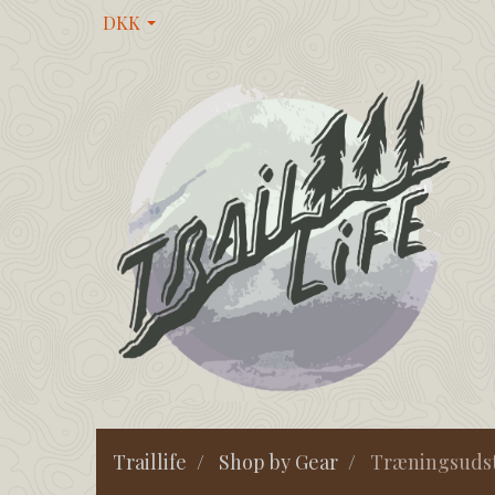
DKK
Traillife
Shop by Gear
Træningsuds