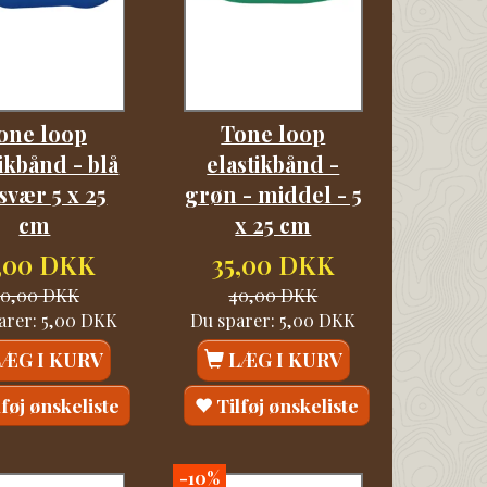
one loop
Tone loop
tikbånd - blå
elastikbånd -
-svær 5 x 25
grøn - middel - 5
cm
x 25 cm
5,00 DKK
35,00 DKK
40,00 DKK
40,00 DKK
arer:
5,00 DKK
Du sparer:
5,00 DKK
LÆG I KURV
LÆG I KURV
lføj ønskeliste
Tilføj ønskeliste
-10%