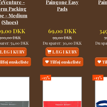
feVenture -
Paingone Easy
Pai
orm Packing
Pads
be - Medium
(Shoes)
49,00 DKK
69,00 DKK
34
300,00 DKK
99,00 DKK
3
parer:
51,00 DKK
Du sparer:
30,00 DKK
Du sp
LÆG I KURV
LÆG I KURV
ilføj ønskeliste
Tilføj ønskeliste
Ti
-13%
-13%