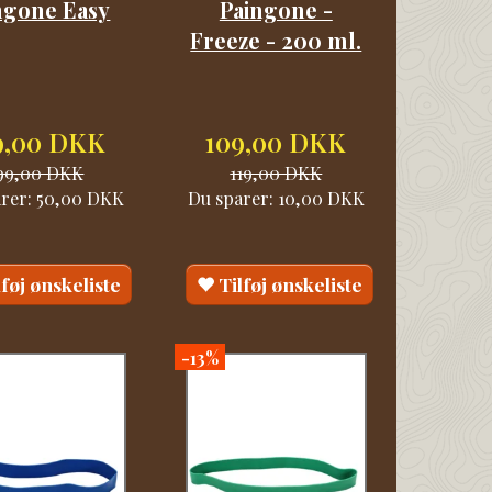
ngone Easy
Paingone -
Freeze - 200 ml.
9,00 DKK
109,00 DKK
99,00 DKK
119,00 DKK
arer:
50,00 DKK
Du sparer:
10,00 DKK
lføj ønskeliste
Tilføj ønskeliste
-13%