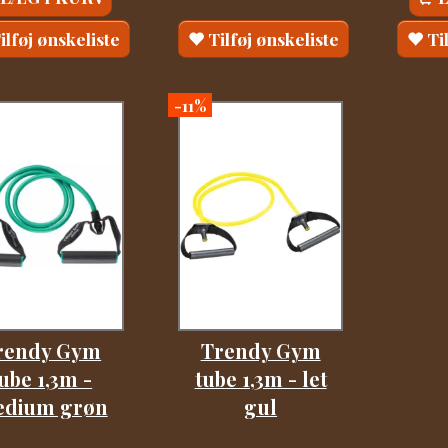
ilføj ønskeliste
Tilføj ønskeliste
Ti
-11%
rendy Gym
Trendy Gym
ube 1,3m -
tube 1,3m - let
dium grøn
gul