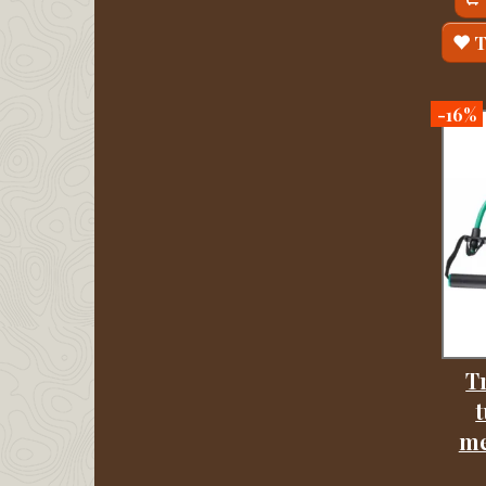
T
-16%
T
t
me