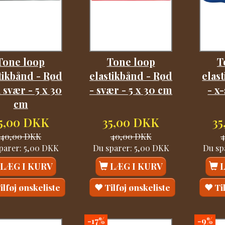
Tone loop
Tone loop
T
tikbånd - Rød
elastikbånd - Rød
elas
 svær - 5 x 30
- svær - 5 x 30 cm
- x
cm
5,00 DKK
35,00 DKK
3
40,00 DKK
40,00 DKK
parer:
5,00 DKK
Du sparer:
5,00 DKK
Du sp
LÆG I KURV
LÆG I KURV
ilføj ønskeliste
Tilføj ønskeliste
Ti
-17%
-9%