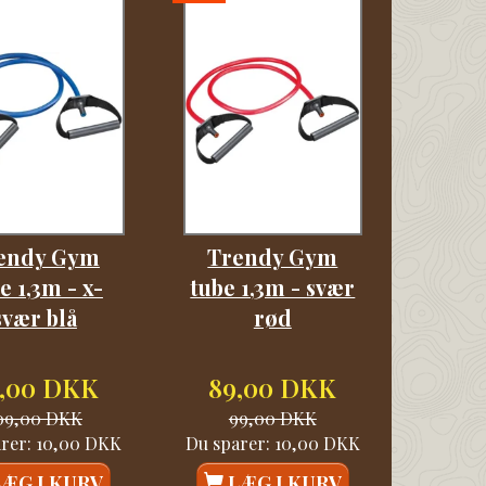
endy Gym
Trendy Gym
e 1,3m - x-
tube 1,3m - svær
svær blå
rød
,00 DKK
89,00 DKK
09,00 DKK
99,00 DKK
arer:
10,00 DKK
Du sparer:
10,00 DKK
LÆG I KURV
LÆG I KURV