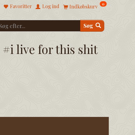
0
Favoritter
Log ind
Indkøbskurv
Søg
#i live for this shit