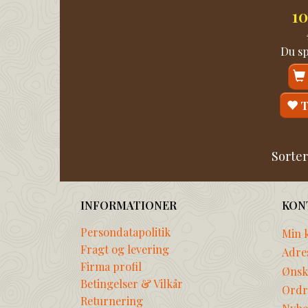
1
Du s
T
Sorter
INFORMATIONER
KON
Persondatapolitik
Min 
Fragt og levering
Adre
Firma profil
Ønske
Betingelser & Vilkår
Ordr
Returnering