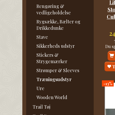
Li
Rengøring &
St
vedligeholdelse
Cu
Rygsække, Bælter og
Drikkedunke
2
Stave
Sikkerheds udstyr
Du s
Stickers &
Strygemærker
T
Strømper & Sleeves
Træningsudstyr
-13%
Ure
Wooden World
Trail Tøj