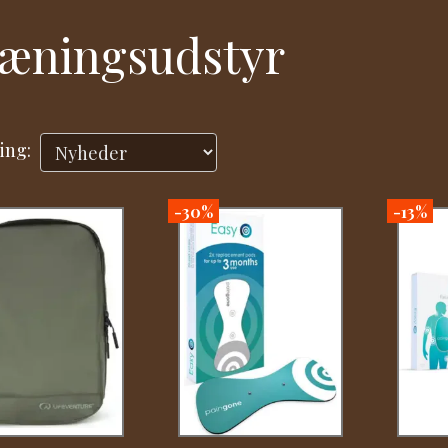
æningsudstyr
ing:
-30%
-13%