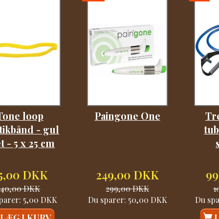
Tone loop
Paingone One
Tr
tikbånd - gul
tub
et - 5 x 25 cm
5,00 DKK
249,00 DKK
99
40,00 DKK
299,00 DKK
1
parer:
5,00 DKK
Du sparer:
50,00 DKK
Du sp
LÆG I KURV