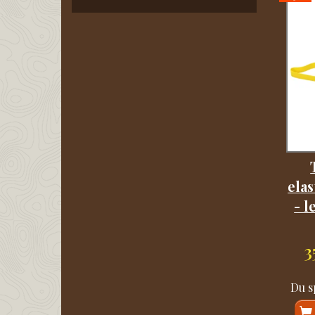
elas
- l
3
Du s