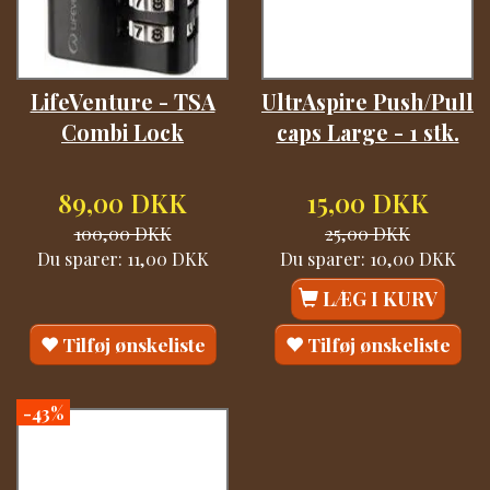
LifeVenture - TSA
UltrAspire Push/Pull
Combi Lock
caps Large - 1 stk.
89,00 DKK
15,00 DKK
100,00 DKK
25,00 DKK
Du sparer:
11,00 DKK
Du sparer:
10,00 DKK
LÆG I KURV
Tilføj ønskeliste
Tilføj ønskeliste
-43%