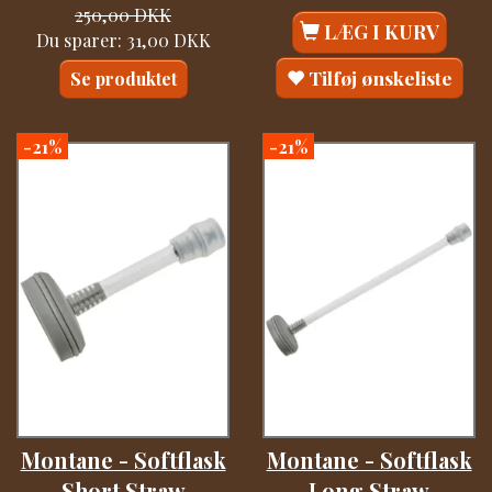
250,00 DKK
LÆG I KURV
Du sparer:
31,00 DKK
Tilføj ønskeliste
Se produktet
-21%
-21%
Montane - Softflask
Montane - Softflask
Short Straw
Long Straw