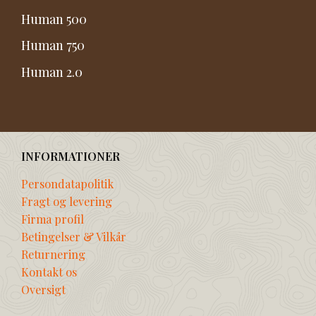
Human 500
Human 750
Human 2.0
INFORMATIONER
Persondatapolitik
Fragt og levering
Firma profil
Betingelser & Vilkår
Returnering
Kontakt os
Oversigt