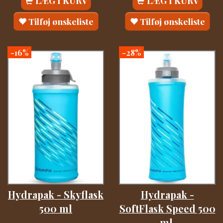
LÆG I KURV
LÆG I KURV
Tilføj ønskeliste
Tilføj ønskeliste
-16%
-28%
Hydrapak - Skyflask
Hydrapak -
500 ml
SoftFlask Speed 500
ml.