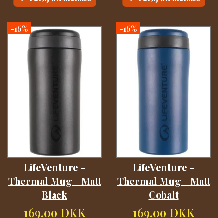
-16%
-16%
LifeVenture -
LifeVenture -
Thermal Mug - Matt
Thermal Mug - Matt
Black
Cobalt
169,00 DKK
169,00 DKK