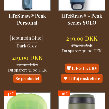
LifeStraw® Peak
LifeStraw® - Peak
Personal
Series SOLO
249,00 DKK
Mountain Blue
279,00 DKK
Dark Grey
Du sparer:
30,00 DKK
219,00 DKK
250,00 DKK
LÆG I KURV
Du sparer:
31,00 DKK
Tilføj ønskeliste
Se produktet
-42%
-16%