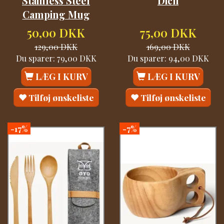
Stainless Steel
Dich
Camping Mug
50,00 DKK
75,00 DKK
129,00 DKK
169,00 DKK
Du sparer:
79,00 DKK
Du sparer:
94,00 DKK
LÆG I KURV
LÆG I KURV
Tilføj ønskeliste
Tilføj ønskeliste
-17%
-7%