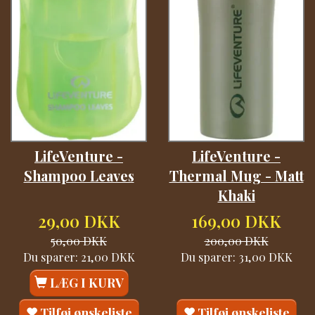
LifeVenture -
LifeVenture -
Shampoo Leaves
Thermal Mug - Matt
Khaki
29,00 DKK
169,00 DKK
50,00 DKK
200,00 DKK
Du sparer:
21,00 DKK
Du sparer:
31,00 DKK
LÆG I KURV
Tilføj ønskeliste
Tilføj ønskeliste