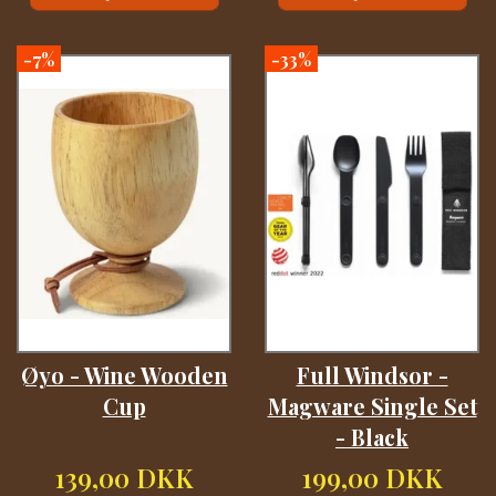
-7%
-33%
Øyo - Wine Wooden
Full Windsor -
Cup
Magware Single Set
- Black
139,00 DKK
199,00 DKK