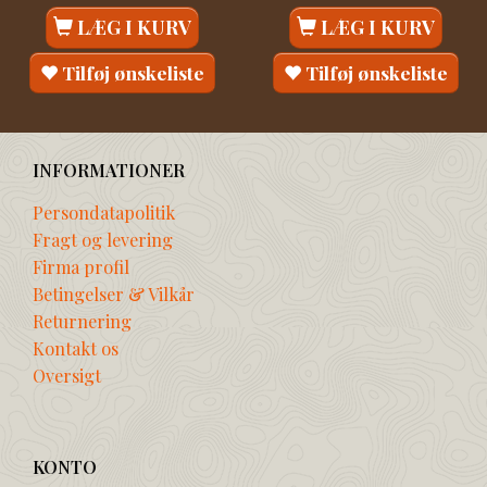
LÆG I KURV
LÆG I KURV
Tilføj ønskeliste
Tilføj ønskeliste
INFORMATIONER
Persondatapolitik
Fragt og levering
Firma profil
Betingelser & Vilkår
Returnering
Kontakt os
Oversigt
KONTO