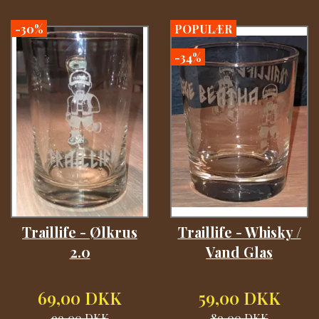
-30%
POPULÆR
-34%
Traillife - Ølkrus
Traillife - Whisky /
2.0
Vand Glas
69,00 DKK
59,00 DKK
99,00 DKK
89,00 DKK