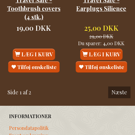
Toothbrush covers
Earplugs Silience
(4 stk.)
19,00 DKK
25,00 DKK
29,00 DKK
Du sparer:
4,00 DKK
LÆG I KURV
LÆG I KURV
Tilføj ønskeliste
Tilføj ønskeliste
Side 1 af 2
Næste
INFORMATIONER
Persondatapolitik