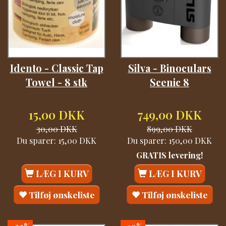
Idento - Classic Tap
Silva - Binoculars
Towel - 8 stk
Scenic 8
15,00 DKK
749,00 DKK
30,00 DKK
899,00 DKK
Du sparer:
15,00 DKK
Du sparer:
150,00 DKK
GRATIS levering!
LÆG I KURV
LÆG I KURV
Tilføj ønskeliste
Tilføj ønskeliste
-22%
-10%