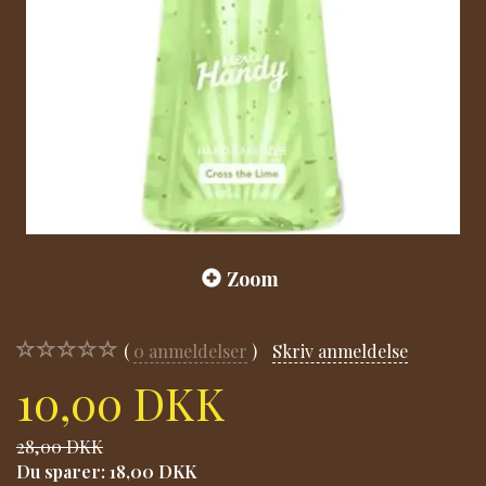
Zoom
0
anmeldelser
Skriv anmeldelse
10,00 DKK
28,00 DKK
Du sparer:
18,00 DKK