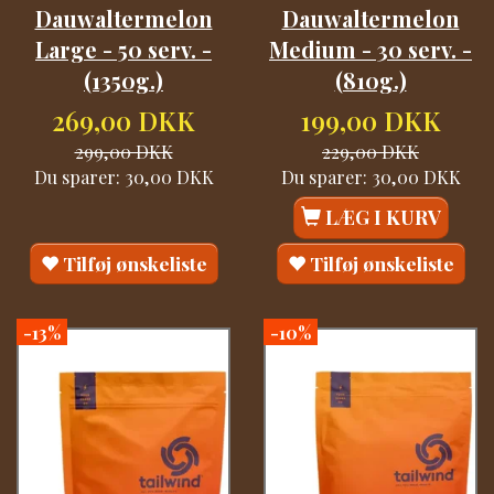
Dauwaltermelon
Dauwaltermelon
Large - 50 serv. -
Medium - 30 serv. -
(1350g.)
(810g.)
269,00 DKK
199,00 DKK
299,00 DKK
229,00 DKK
Du sparer:
30,00 DKK
Du sparer:
30,00 DKK
LÆG I KURV
Tilføj ønskeliste
Tilføj ønskeliste
-13%
-10%