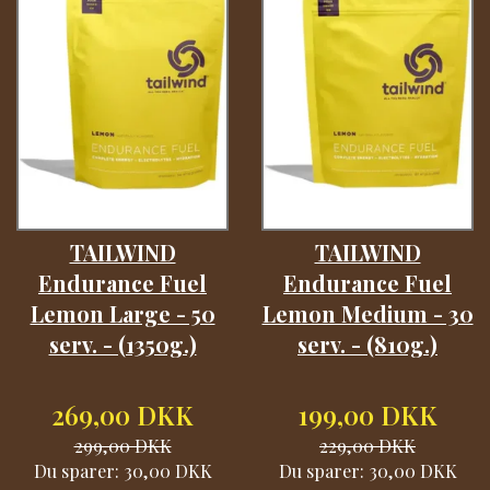
TAILWIND
TAILWIND
Endurance Fuel
Endurance Fuel
Lemon Large - 50
Lemon Medium - 30
serv. - (1350g.)
serv. - (810g.)
269,00 DKK
199,00 DKK
299,00 DKK
229,00 DKK
Du sparer:
30,00 DKK
Du sparer:
30,00 DKK