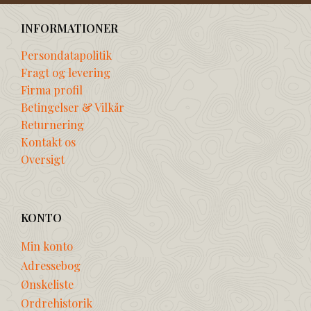
INFORMATIONER
Persondatapolitik
Fragt og levering
Firma profil
Betingelser & Vilkår
Returnering
Kontakt os
Oversigt
KONTO
Min konto
Adressebog
Ønskeliste
Ordrehistorik