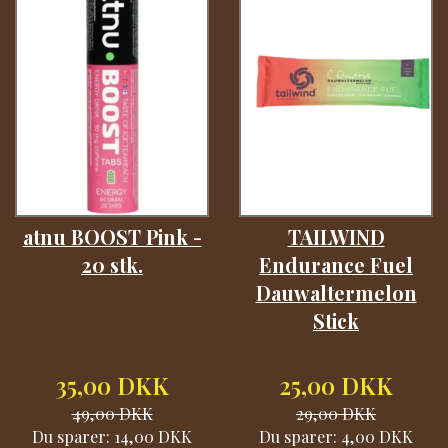
atnu BOOST Pink -
TAILWIND
20 stk.
Endurance Fuel
Dauwaltermelon
Stick
35,00 DKK
25,00 DKK
49,00 DKK
29,00 DKK
Du sparer:
14,00 DKK
Du sparer:
4,00 DKK