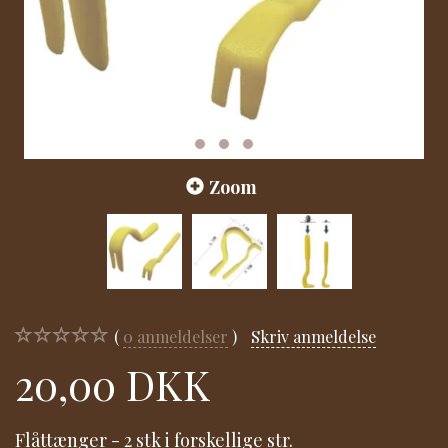
Zoom
0
anmeldelser
Skriv anmeldelse
20,00 DKK
Flåttænger - 2 stk i forskellige str.