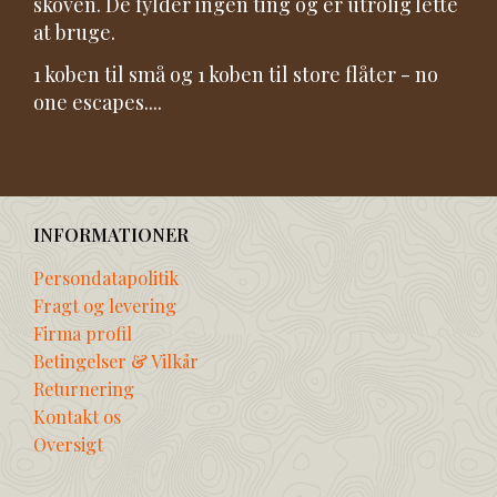
skoven. De fylder ingen ting og er utrolig lette
at bruge.
1 koben til små og 1 koben til store flåter - no
one escapes....
INFORMATIONER
Persondatapolitik
Fragt og levering
Firma profil
Betingelser & Vilkår
Returnering
Kontakt os
Oversigt