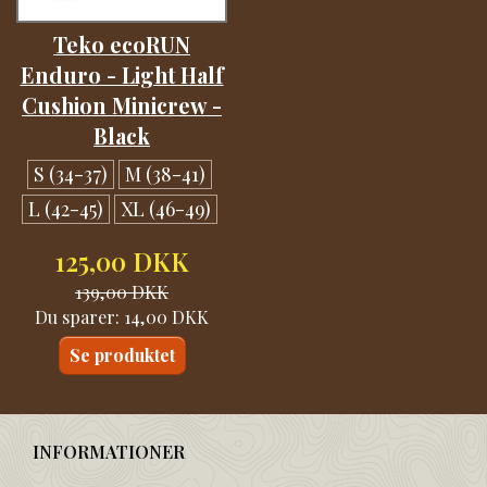
Teko ecoRUN
Enduro - Light Half
Cushion Minicrew -
Black
S (34-37)
M (38-41)
L (42-45)
XL (46-49)
125,00 DKK
139,00 DKK
Du sparer:
14,00 DKK
Se produktet
INFORMATIONER