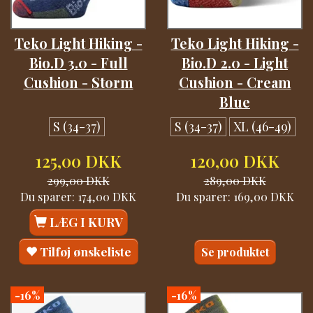
Teko Light Hiking -
Teko Light Hiking -
Bio.D 3.0 - Full
Bio.D 2.0 - Light
Cushion - Storm
Cushion - Cream
Blue
S (34-37)
S (34-37)
XL (46-49)
125,00 DKK
120,00 DKK
299,00 DKK
289,00 DKK
Du sparer:
174,00 DKK
Du sparer:
169,00 DKK
LÆG I KURV
Tilføj ønskeliste
Se produktet
-16%
-16%