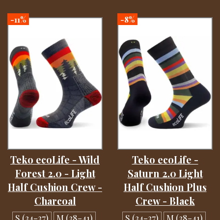
-11%
-8%
Teko ecoLife - Wild
Teko ecoLife -
Forest 2.0 - Light
Saturn 2.0 Light
Half Cushion Crew -
Half Cushion Plus
Charcoal
Crew - Black
S (34-37)
M (38-41)
S (34-37)
M (38-41)