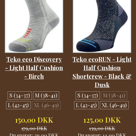
Teko eco Discovery
Teko ecoRUN - Light
- Light Half Cushion
Half Cushion
- Birch
Shortcrew - Black &
Dusk
S (34-37)
M (38-41)
S (34-37)
M (38-41)
L (42-45)
XL (46-49)
L (42-45)
XL (46-49)
150,00 DKK
125,00 DKK
179,00 DKK
139,00 DKK
Du sparer:
29,00 DKK
Du sparer:
14,00 DKK