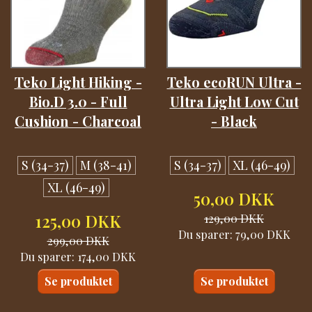
Teko Light Hiking -
Teko ecoRUN Ultra -
Bio.D 3.0 - Full
Ultra Light Low Cut
Cushion - Charcoal
- Black
S (34-37)
M (38-41)
S (34-37)
XL (46-49)
XL (46-49)
50,00 DKK
125,00 DKK
129,00 DKK
Du sparer:
79,00 DKK
299,00 DKK
Du sparer:
174,00 DKK
Se produktet
Se produktet