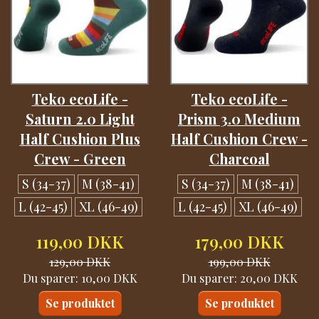
Teko ecoLife -
Teko ecoLife -
Saturn 2.0 Light
Prism 3.0 Medium
Half Cushion Plus
Half Cushion Crew -
Crew - Green
Charcoal
S (34-37)
M (38-41)
S (34-37)
M (38-41)
L (42-45)
XL (46-49)
L (42-45)
XL (46-49)
119,00 DKK
179,00 DKK
129,00 DKK
199,00 DKK
Du sparer:
10,00 DKK
Du sparer:
20,00 DKK
Se produktet
Se produktet