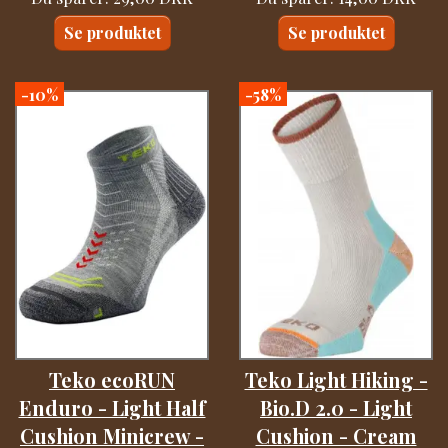
Se produktet
Se produktet
-10%
-58%
Teko ecoRUN
Teko Light Hiking -
Enduro - Light Half
Bio.D 2.0 - Light
Cushion Minicrew -
Cushion - Cream