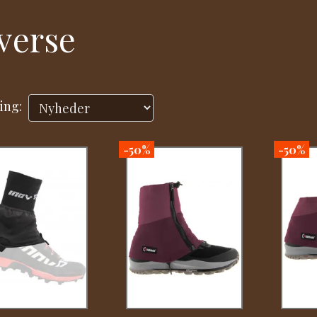
verse
ing:
-50%
-50%