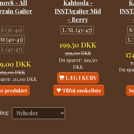
Inov8 - All
Kahtoola -
K
rrain Gaiter
INSTAgaiter Mid
INST
- Berry
S (36-40)
L/XL (43-47)
S
M (40-43)
L/
199,50 DKK
L (43-47)
399,00 DKK
17
Du sparer:
199,50
39,00 DKK
3
DKK
Du spa
159,00 DKK
LÆG I KURV
parer:
20,00 DKK
Tilføj ønskeliste
Se produktet
Se
ing: