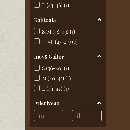
L (43-46)
(
1
)
Kahtoola
S/M (38-43)
(
1
)
L/XL (43-47)
(
2
)
Inov8 Gaiter
S (36-40)
(
1
)
M (40-43)
(
1
)
L (43-47)
(
1
)
Prisniveau