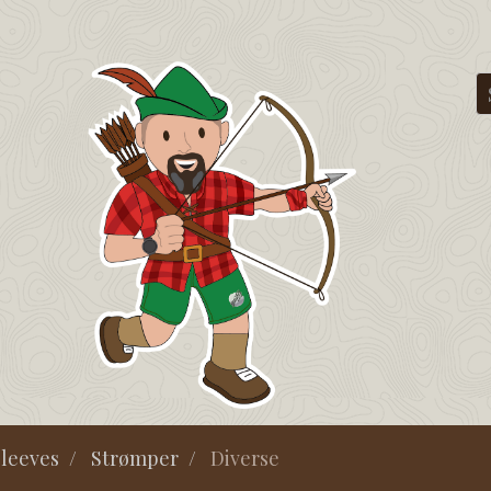
leeves
Strømper
Diverse