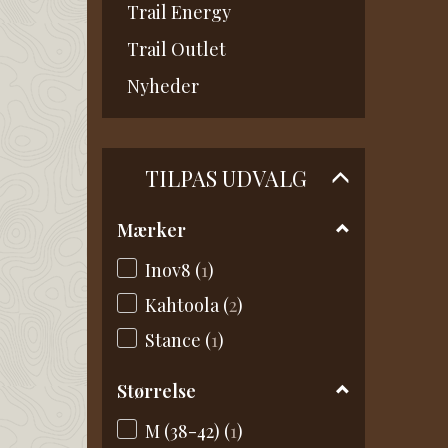
Trail Energy
Trail Outlet
Nyheder
Skifte
TILPAS UDVALG
filter
Mærker
Inov8
(
1
)
Kahtoola
(
2
)
Stance
(
1
)
Størrelse
M (38-42)
(
1
)