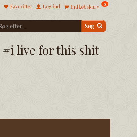
0
Favoritter
Log ind
Indkøbskurv
Søg
#i live for this shit