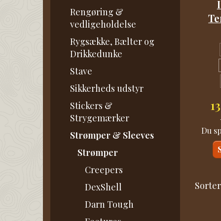
Rengøring &
Te
vedligeholdelse
Rygsække, Bælter og
Drikkedunke
Stave
Sikkerheds udstyr
1
Stickers &
Strygemærker
Du s
Strømper & Sleeves
Strømper
Creepers
Sorter
DexShell
Darn Tough