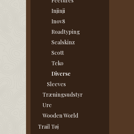
Feetures
Injinji
Inov8
Roadtyping
Sealskinz
Scott
Teko
Diverse
Sleeves
Træningsudstyr
Ure
Wooden World
Trail Tøj