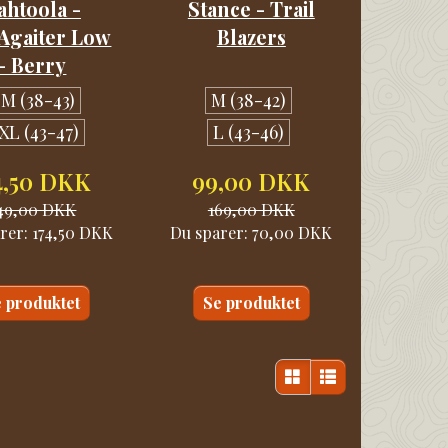
ahtoola -
Stance - Trail
Agaiter Low
Blazers
- Berry
/M (38-43)
M (38-42)
XL (43-47)
L (43-46)
4,50 DKK
99,00 DKK
49,00 DKK
169,00 DKK
rer:
174,50 DKK
Du sparer:
70,00 DKK
 produktet
Se produktet