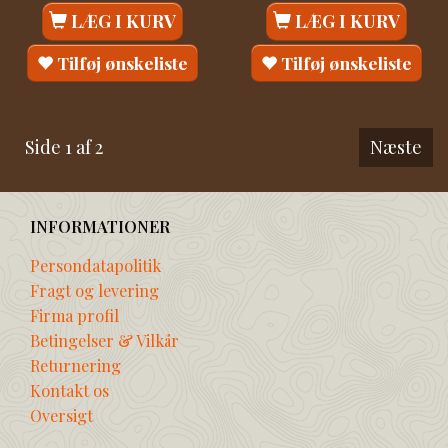
LÆG I KURV
LÆG I KURV
Tilføj ønskeliste
Tilføj ønskeliste
Side 1 af 2
Næste
INFORMATIONER
Persondatapolitik
Fragt og levering
Firma profil
Betingelser & Vilkår
Returnering
Kontakt os
Oversigt