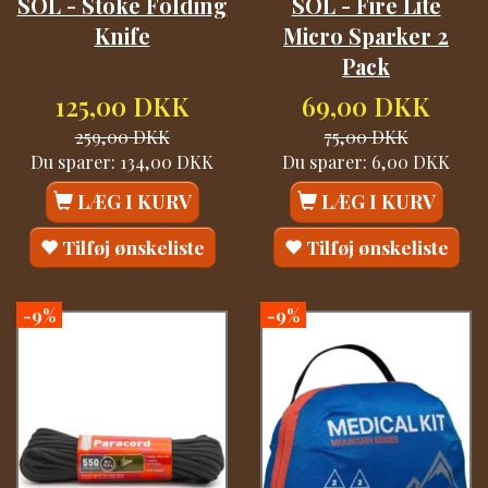
SOL - Stoke Folding
SOL - Fire Lite
Knife
Micro Sparker 2
Pack
125,00 DKK
69,00 DKK
259,00 DKK
75,00 DKK
Du sparer:
134,00 DKK
Du sparer:
6,00 DKK
LÆG I KURV
LÆG I KURV
Tilføj ønskeliste
Tilføj ønskeliste
-9%
-9%