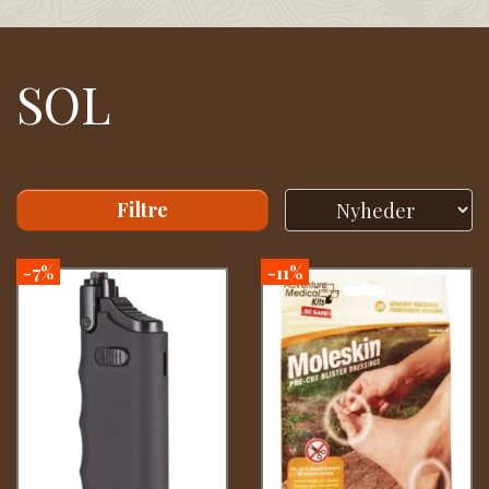
SOL
Filtre
-7%
-11%