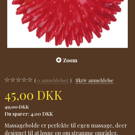
Zoom
0
anmeldelser
Skriv anmeldelse
45,00 DKK
49,00 DKK
Du sparer:
4,00 DKK
Massagebolde er perfekte til egen massage, deer
designet til at løsne op om stramme områder,