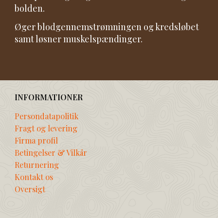
bolden.
Øger blodgennemstrømningen og kredsløbet
samt løsner muskelspændinger.
INFORMATIONER
Persondatapolitik
Fragt og levering
Firma profil
Betingelser & Vilkår
Returnering
Kontakt os
Oversigt