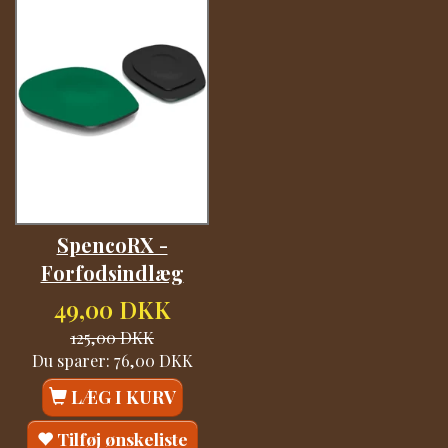
SpencoRX -
Forfodsindlæg
49,00 DKK
125,00 DKK
Du sparer:
76,00 DKK
LÆG I KURV
Tilføj ønskeliste