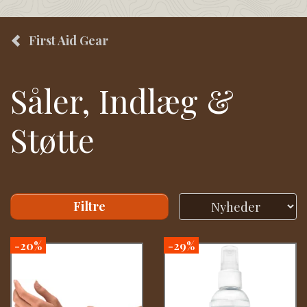
First Aid Gear
Såler, Indlæg &
Støtte
Filtre
-20%
-29%