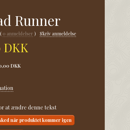
ad Runner
0
anmeldelser
Skriv anmeldelse
0 DKK
0,00 DKK
mation
for at ændre denne tekst
sked når produktet kommer igen