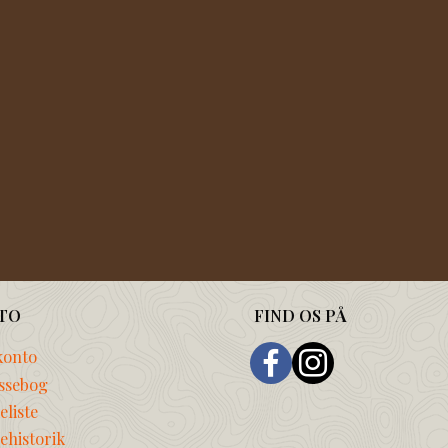
TO
FIND OS PÅ
konto
ssebog
liste
ehistorik