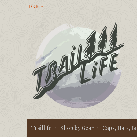
DKK
Traillife
Shop by Gear
Caps, Hats, B