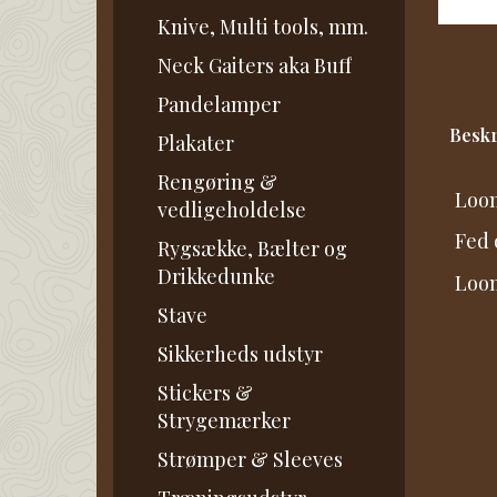
Knive, Multi tools, mm.
Neck Gaiters aka Buff
Pandelamper
Beskr
Plakater
Rengøring &
Loon
vedligeholdelse
Fed 
Rygsække, Bælter og
Drikkedunke
Loone
Stave
Sikkerheds udstyr
Stickers &
Strygemærker
Strømper & Sleeves