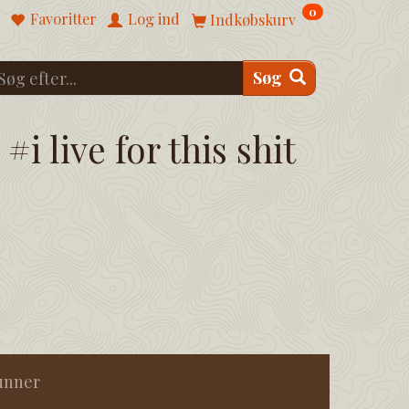
0
Favoritter
Log ind
Indkøbskurv
Søg
#i live for this shit
unner