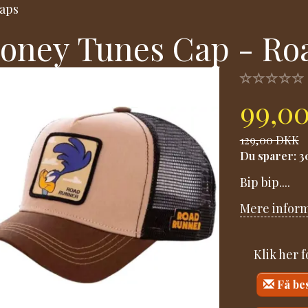
aps
oney Tunes Cap - Ro
99,0
129,00 DKK
Du sparer:
3
Bip bip....
Mere infor
Klik her 
Få be