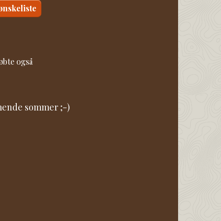
 ønskeliste
øbte også
mmende sommer ;-)