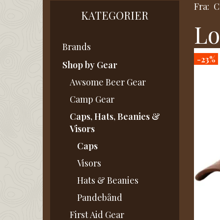
Fra:
C
KATEGORIER
Lo
Brands
-23%
Shop by Gear
Awsome Beer Gear
Camp Gear
Caps, Hats, Beanies &
Visors
Caps
Visors
Hats & Beanies
Pandebånd
First Aid Gear