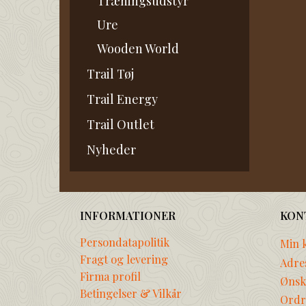
Træningsudstyr
Ure
Wooden World
Trail Tøj
Trail Energy
Trail Outlet
Nyheder
INFORMATIONER
KON
Persondatapolitik
Min 
Fragt og levering
Adre
Firma profil
Ønske
Betingelser & Vilkår
Ordr