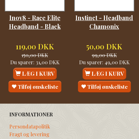
Inov8 - Race Elite
Instinct - Headband
Headband - Black
Chamonix
119,00 DKK
50,00 DKK
150,00 DKK
99,00 DKK
Du sparer:
31,00 DKK
Du sparer:
49,00 DKK
LÆG I KURV
LÆG I KURV
Tilføj ønskeliste
Tilføj ønskeliste
INFORMATIONER
Persondatapolitik
Fragt og levering