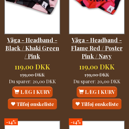
Väga - Headband -
Väga - Headband -
Black / Khaki Green
Flame Red / Poster
/ Pink
Pink / Navy
119,00 DKK
119,00 DKK
139,00 DKK
139,00 DKK
Du sparer:
20,00 DKK
Du sparer:
20,00 DKK
LÆG I KURV
LÆG I KURV
Tilføj ønskeliste
Tilføj ønskeliste
-14%
-14%