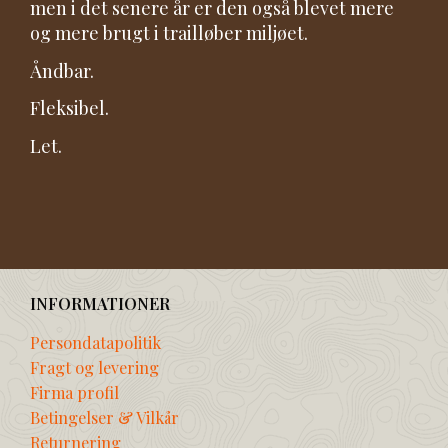
men i det senere år er den også blevet mere
og mere brugt i trailløber miljøet.
Åndbar.
Fleksibel.
Let.
INFORMATIONER
Persondatapolitik
Fragt og levering
Firma profil
Betingelser & Vilkår
Returnering