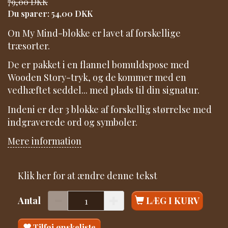
79,00 DKK
Du sparer:
54,00 DKK
On My Mind-blokke er lavet af forskellige
træsorter.
De er pakket i en flannel bomuldspose med
Wooden Story-tryk, og de kommer med en
vedhæftet seddel... med plads til din signatur.
Indeni er der 3 blokke af forskellig størrelse med
indgraverede ord og symboler.
Mere information
Klik her for at ændre denne tekst
Antal
LÆG I KURV
Tilføj ønskeliste