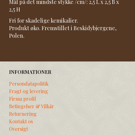
Mål på det mindste stykke /cm/: 2,5 L x 2,5 B x
2,5 H
Fri for skadelige kemikalier.
Produkt øko. Fremstillet i Beskidybjergene,
Polen.
INFORMATIONER
Persondatapolitik
Fragt og levering
Firma profil
Betingelser & Vilkår
Returnering
Kontakt os
Oversigt