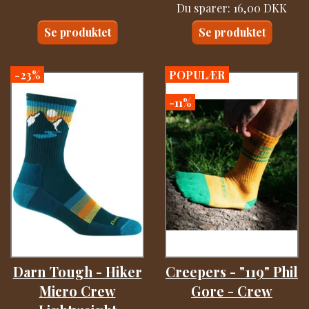
Du sparer:
16,00 DKK
Se produktet
Se produktet
-23%
POPULÆR
-11%
Darn Tough - Hiker
Creepers - "119" Phil
Micro Crew
Gore - Crew