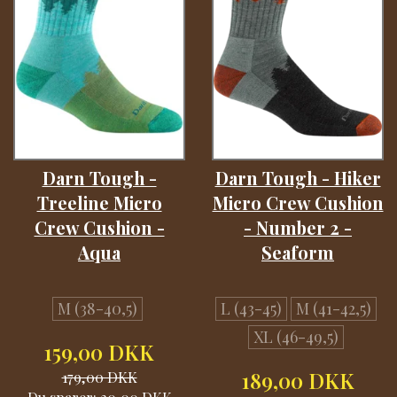
Darn Tough -
Darn Tough - Hiker
Treeline Micro
Micro Crew Cushion
Crew Cushion -
- Number 2 -
Aqua
Seaform
M (38-40,5)
L (43-45)
M (41-42,5)
XL (46-49,5)
159,00 DKK
179,00 DKK
189,00 DKK
Du sparer:
20,00 DKK