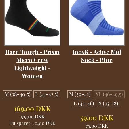
Darn Tough - Prism
Inov8 - Active Mid
Micro Crew
Sock - Blue
Lightweight -
Women
M (38-40,5)
L (41-42,5)
M (39-42)
XL (46-49,5)
L (43-46)
S (35-38)
169,00 DKK
179,00 DKK
59,00 DKK
Du sparer:
10,00 DKK
75,00 DKK