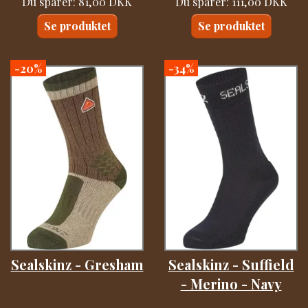
Du sparer:
81,00 DKK
Du sparer:
111,00 DKK
Se produktet
Se produktet
-20%
-34%
Sealskinz - Gresham
Sealskinz - Suffield
- Merino - Navy