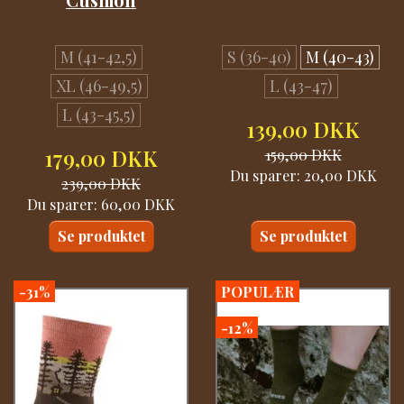
M (41-42,5)
S (36-40)
M (40-43)
XL (46-49,5)
L (43-47)
L (43-45,5)
139,00 DKK
179,00 DKK
159,00 DKK
Du sparer:
20,00 DKK
239,00 DKK
Du sparer:
60,00 DKK
Se produktet
Se produktet
-31%
POPULÆR
-12%