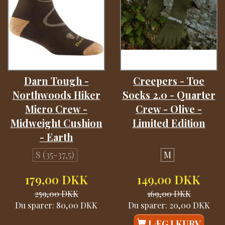
Darn Tough -
Creepers - Toe
Northwoods Hiker
Socks 2.0 - Quarter
Micro Crew -
Crew - Olive -
Midweight Cushion
Limited Edition
- Earth
S (35-37,5)
M
179,00 DKK
149,00 DKK
259,00 DKK
169,00 DKK
Du sparer:
80,00 DKK
Du sparer:
20,00 DKK
LÆG I KURV