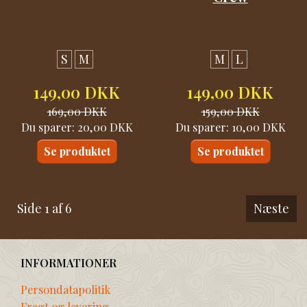
S
M
M
L
149,00 DKK
149,00 DKK
169,00 DKK
159,00 DKK
Du sparer:
20,00 DKK
Du sparer:
10,00 DKK
Se produktet
Se produktet
Side 1 af 6
Næste
INFORMATIONER
Persondatapolitik
Fragt og levering