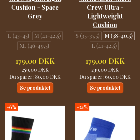
Cushion - Space
Crew Ultra -
Grey
Lightweight
Cushion
L (43-45)
M (41-42,5)
S (35-37,5)
M (38-40,5)
XL (46-49,5)
L (41-42,5)
179,00 DKK
179,00 DKK
259,00 DKK
239,00 DKK
Du sparer:
80,00 DKK
Du sparer:
60,00 DKK
Se produktet
Se produktet
-6%
-21%