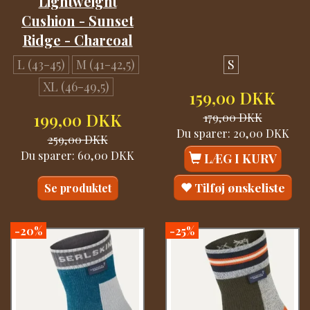
Lightweight
Cushion - Sunset
Ridge - Charcoal
L (43-45)
M (41-42,5)
S
XL (46-49,5)
159,00 DKK
199,00 DKK
179,00 DKK
Du sparer:
20,00 DKK
259,00 DKK
Du sparer:
60,00 DKK
LÆG I KURV
Tilføj ønskeliste
Se produktet
-20%
-25%