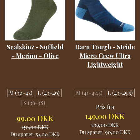
Sealskinz - Suffield
Darn Tough - Stride
- Merino - Olive
Micro Crew Ultra
Lightweight
M (39-42)
L (43-46)
M (41-42,5)
L (43-45,5)
S (36-38)
Pris fra
149,00 DKK
99,00 DKK
239,00 DKK
150,00 DKK
Du sparer:
90,00 DKK
Du sparer:
51,00 DKK