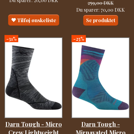
259,00 DKK
Du sparer:
70,00 DKK
Tilføj ønskeliste
Se produktet
-31%
-25%
Darn Tough - Micro
Darn Tough -
Crew Lightweight
Mirnavated Micro