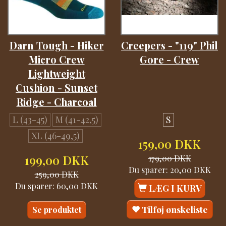
Darn Tough - Hiker
Creepers - "119" Phil
Micro Crew
Gore - Crew
Lightweight
Cushion - Sunset
Ridge - Charcoal
L (43-45)
M (41-42,5)
S
XL (46-49,5)
159,00 DKK
199,00 DKK
179,00 DKK
Du sparer:
20,00 DKK
259,00 DKK
Du sparer:
60,00 DKK
LÆG I KURV
Tilføj ønskeliste
Se produktet