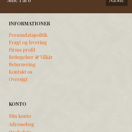
Side 1 af 6
Næste
INFORMATIONER
Persondatapolitik
Fragt og levering
Firma profil
Betingelser & Vilkår
Returnering
Kontakt os
Oversigt
KONTO
Min konto
Adressebog