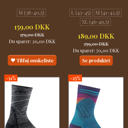
M (38-40,5)
L (43-45)
M (41-42,5)
XL (46-49,5)
159,00 DKK
179,00 DKK
189,00 DKK
Du sparer:
20,00 DKK
259,00 DKK
Du sparer:
70,00 DKK
Tilføj ønskeliste
Se produktet
-31%
-25%