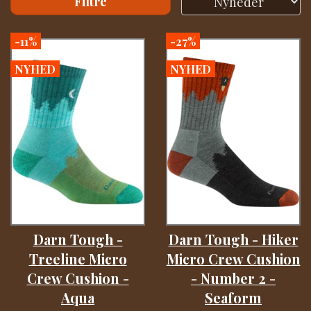
Filtre
-11%
-27%
NYHED
NYHED
Darn Tough -
Darn Tough - Hiker
Treeline Micro
Micro Crew Cushion
Crew Cushion -
- Number 2 -
Aqua
Seaform