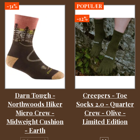
-31%
POPULÆR
-12%
Darn Tough -
Creepers - Toe
Northwoods Hiker
Socks 2.0 - Quarter
Micro Crew -
Crew - Olive -
Midweight Cushion
Limited Edition
- Earth