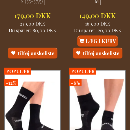
S (35-37,5)
M
179,00 DKK
149,00 DKK
259,00 DKK
169,00 DKK
Du sparer:
80,00 DKK
Du sparer:
20,00 DKK
LÆG I KURV
Tilføj ønskeliste
Tilføj ønskeliste
POPULÆR
POPULÆR
-12%
-6%