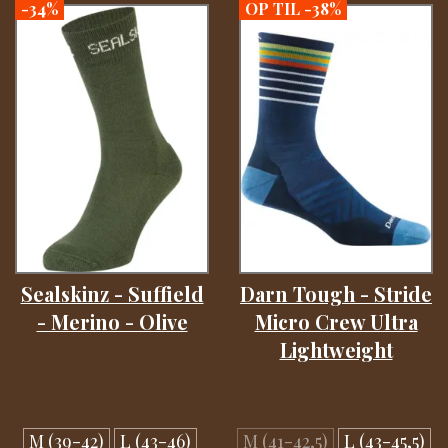
-34%
OP TIL -38%
Sealskinz - Suffield
Darn Tough - Stride
- Merino - Olive
Micro Crew Ultra
Lightweight
M (39-42)
L (43-46)
M (41-42,5)
L (43-45,5)