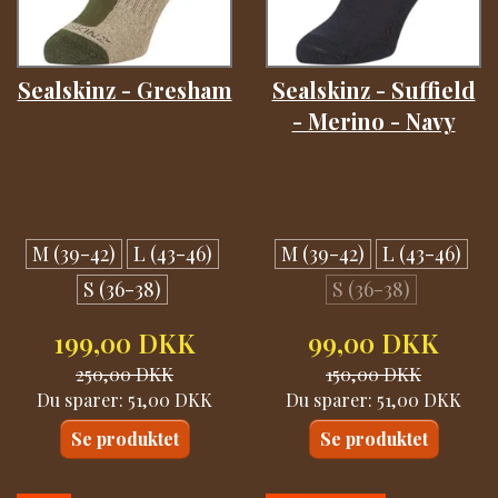
Sealskinz - Gresham
Sealskinz - Suffield
- Merino - Navy
M (39-42)
L (43-46)
M (39-42)
L (43-46)
S (36-38)
S (36-38)
199,00 DKK
99,00 DKK
250,00 DKK
150,00 DKK
Du sparer:
51,00 DKK
Du sparer:
51,00 DKK
Se produktet
Se produktet