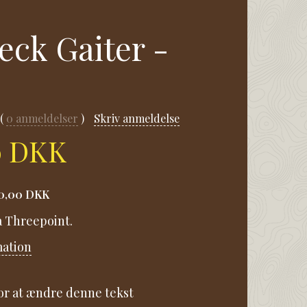
eck Gaiter -
0
anmeldelser
Skriv anmeldelse
0 DKK
0,00 DKK
a Threepoint.
mation
for at ændre denne tekst