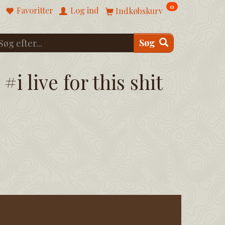
0
Favoritter
Log ind
Indkøbskurv
Søg
#i live for this shit