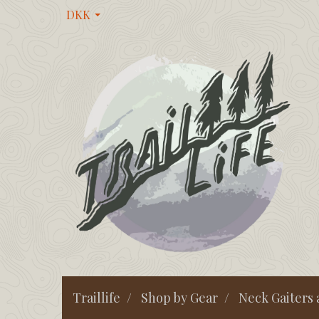
DKK
Traillife
Shop by Gear
Neck Gaiters 