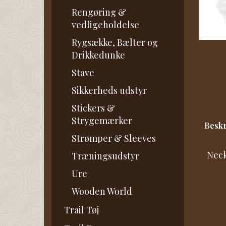
Rengøring &
vedligeholdelse
Rygsække, Bælter og
Drikkedunke
Stave
Sikkerheds udstyr
Stickers &
Strygemærker
Beskr
Strømper & Sleeves
Neck
Træningsudstyr
Ure
Wooden World
Trail Tøj