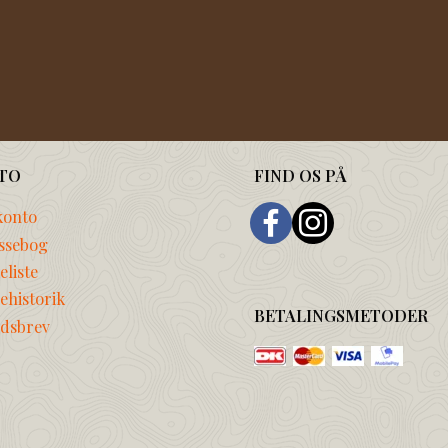
TO
FIND OS PÅ
konto
ssebog
liste
ehistorik
BETALINGSMETODER
dsbrev