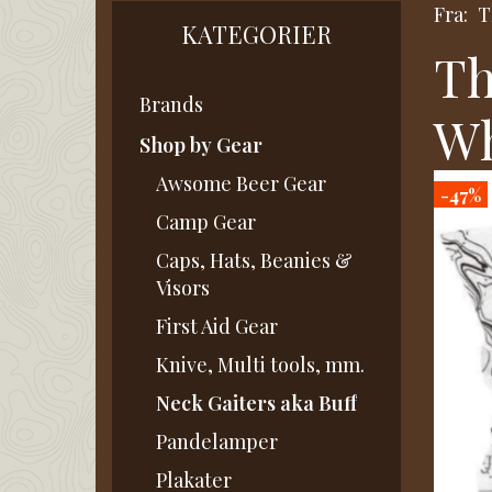
Fra:
T
KATEGORIER
Th
Brands
Wh
Shop by Gear
Awsome Beer Gear
-47%
Camp Gear
Caps, Hats, Beanies &
Visors
First Aid Gear
Knive, Multi tools, mm.
Neck Gaiters aka Buff
Pandelamper
Plakater