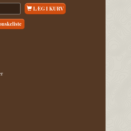
LÆG I KURV
 ønskeliste
er