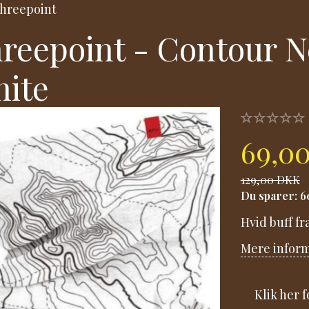
hreepoint
reepoint - Contour N
ite
69,0
129,00 DKK
Du sparer:
6
Hvid buff fr
Mere infor
Klik her 