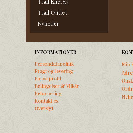
Trail Energy
Trail Outlet
Nyheder
INFORMATIONER
KON
Persondatapolitik
Min 
Fragt og levering
Adre
Firma profil
Ønske
Betingelser & Vilkår
Ordr
Returnering
Nyhe
Kontakt os
Oversigt