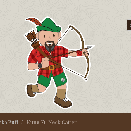
aka Buff
Kung Fu Neck Gaiter