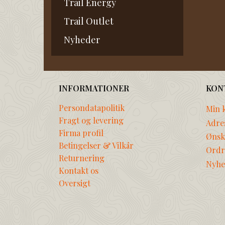
Trail Energy
Trail Outlet
Nyheder
INFORMATIONER
KON
Persondatapolitik
Min 
Fragt og levering
Adre
Firma profil
Ønske
Betingelser & Vilkår
Ordr
Returnering
Nyhe
Kontakt os
Oversigt