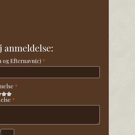
øj anmeldelse:
 og Efternavn(e)
melse
else