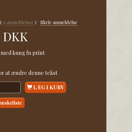
0
anmeldelser
Skriv anmeldelse
0 DKK
 med kung fu print
for at ændre denne tekst
LÆG I KURV
 ønskeliste