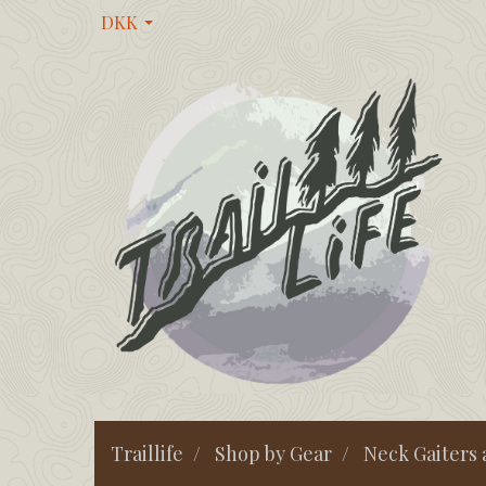
DKK
Traillife
Shop by Gear
Neck Gaiters 