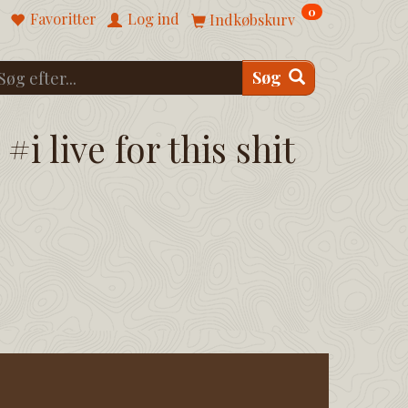
0
Favoritter
Log ind
Indkøbskurv
Søg
#i live for this shit