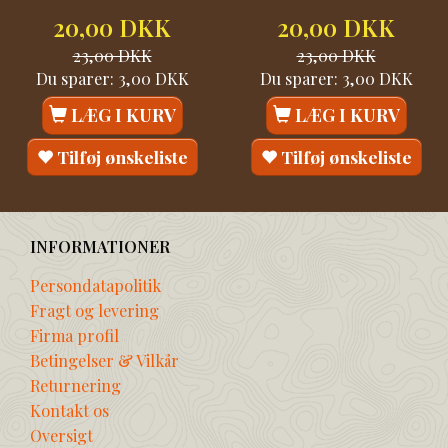
20,00 DKK
20,00 DKK
23,00 DKK
23,00 DKK
Du sparer:
3,00 DKK
Du sparer:
3,00 DKK
LÆG I KURV
LÆG I KURV
Tilføj ønskeliste
Tilføj ønskeliste
INFORMATIONER
Persondatapolitik
Fragt og levering
Firma profil
Betingelser & Vilkår
Returnering
Kontakt os
Oversigt