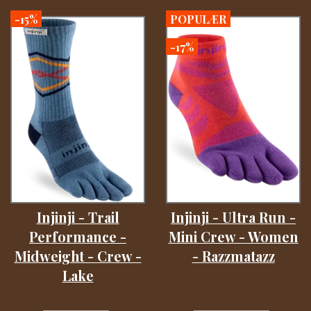
-15%
POPULÆR
-17%
Injinji - Trail
Injinji - Ultra Run -
Performance -
Mini Crew - Women
Midweight - Crew -
- Razzmatazz
Lake