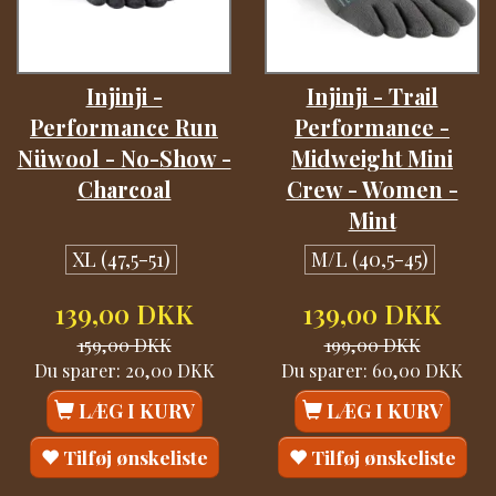
Injinji -
Injinji - Trail
Performance Run
Performance -
Nüwool - No-Show -
Midweight Mini
Charcoal
Crew - Women -
Mint
XL (47,5-51)
M/L (40,5-45)
139,00 DKK
139,00 DKK
159,00 DKK
199,00 DKK
Du sparer:
20,00 DKK
Du sparer:
60,00 DKK
LÆG I KURV
LÆG I KURV
Tilføj ønskeliste
Tilføj ønskeliste