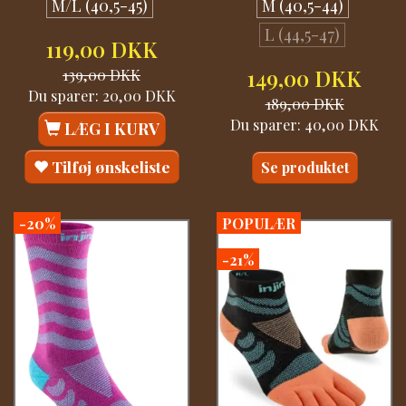
M/L (40,5-45)
M (40,5-44)
L (44,5-47)
119,00 DKK
139,00 DKK
149,00 DKK
Du sparer:
20,00 DKK
189,00 DKK
Du sparer:
40,00 DKK
LÆG I KURV
Tilføj ønskeliste
Se produktet
-20%
POPULÆR
-21%