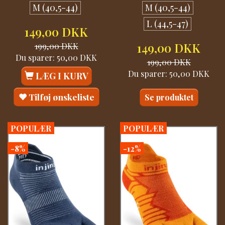
M (40,5-44)
M (40,5-44)
L (44,5-47)
149,00 DKK
199,00 DKK
149,00 DKK
Du sparer:
50,00 DKK
199,00 DKK
Du sparer:
50,00 DKK
LÆG I KURV
Tilføj ønskeliste
Se produktet
POPULÆR
POPULÆR
-8%
-12%