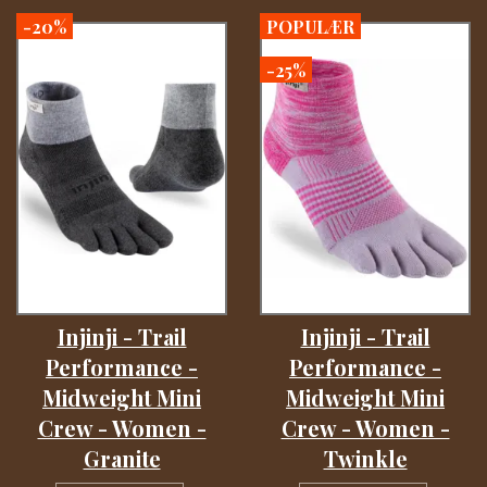
-20%
POPULÆR
-25%
Injinji - Trail
Injinji - Trail
Performance -
Performance -
Midweight Mini
Midweight Mini
Crew - Women -
Crew - Women -
Granite
Twinkle