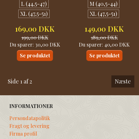
L (44,5-47)
M (40,5-44)
XL (47,5-51)
XL (47,5-51)
169,00 DKK
149,00 DKK
199,00 DKK
189,00 DKK
Du sparer:
30,00 DKK
Du sparer:
40,00 DKK
Se produktet
Se produktet
Side 1 af 2
Næste
INFORMATIONER
Persondatapolitik
Fragt og levering
Firma profil