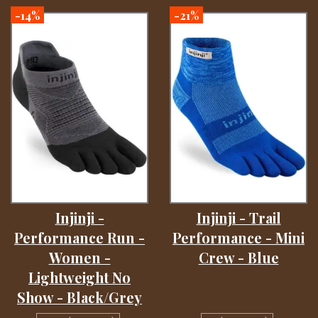
-14%
-21%
Injinji -
Injinji - Trail
Performance Run -
Performance - Mini
Women -
Crew - Blue
Lightweight No
Show - Black/Grey