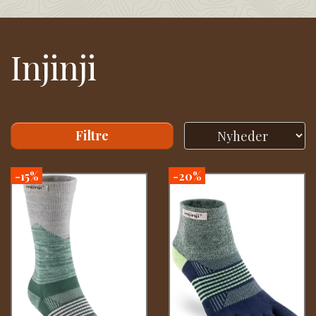
Injinji
Filtre
-15%
-20%