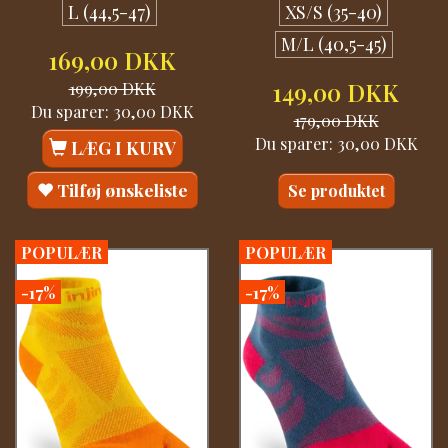
L (44,5-47)
XS/S (35-40)
M/L (40,5-45)
169,00 DKK
199,00 DKK
149,00 DKK
Du sparer:
30,00 DKK
179,00 DKK
Du sparer:
30,00 DKK
LÆG I KURV
Tilføj ønskeliste
Se produktet
POPULÆR
POPULÆR
-17%
-17%