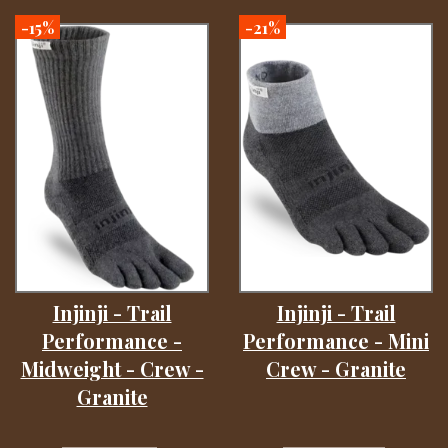
-15%
-21%
Injinji - Trail
Injinji - Trail
Performance -
Performance - Mini
Midweight - Crew -
Crew - Granite
Granite