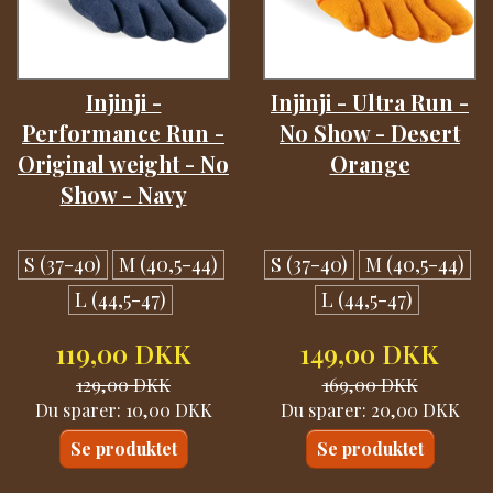
Injinji -
Injinji - Ultra Run -
Performance Run -
No Show - Desert
Original weight - No
Orange
Show - Navy
S (37-40)
M (40,5-44)
S (37-40)
M (40,5-44)
L (44,5-47)
L (44,5-47)
119,00 DKK
149,00 DKK
129,00 DKK
169,00 DKK
Du sparer:
10,00 DKK
Du sparer:
20,00 DKK
Se produktet
Se produktet