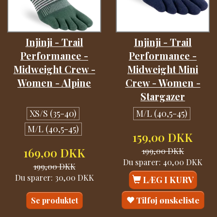
Injinji - Trail
Injinji - Trail
Performance -
Performance -
Midweight Crew -
Midweight Mini
Women - Alpine
Crew - Women -
Stargazer
XS/S (35-40)
M/L (40,5-45)
M/L (40,5-45)
159,00 DKK
169,00 DKK
199,00 DKK
Du sparer:
40,00 DKK
199,00 DKK
Du sparer:
30,00 DKK
LÆG I KURV
Tilføj ønskeliste
Se produktet