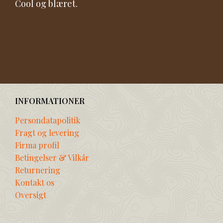
Cool og blæret.
INFORMATIONER
Persondatapolitik
Fragt og levering
Firma profil
Betingelser & Vilkår
Returnering
Kontakt os
Oversigt