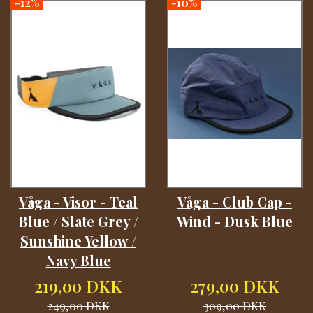
-12%
-10%
Våga - Visor - Teal
Våga - Club Cap -
Blue / Slate Grey /
Wind - Dusk Blue
Sunshine Yellow /
Navy Blue
219,00 DKK
279,00 DKK
249,00 DKK
309,00 DKK