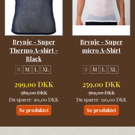
Brynje - Super
Brynje - Super
Thermo A-shirt -
micro A-Shirt
Black
S
M
L
XL
S
M
L
XL
299,00 DKK
259,00 DKK
389,00 DKK
369,00 DKK
Du sparer:
90,00 DKK
Du sparer:
110,00 DKK
Se produktet
Se produktet