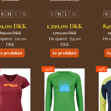
S
M
L
XL
S
M
L
XL
S
49,00 DKK
1.399,00 DKK
84
859,00 DKK
1.750,00 DKK
9
 sparer:
210,00
Du sparer:
351,00
Du s
DKK
DKK
Se produktet
Se produktet
Se
-20%
-15%