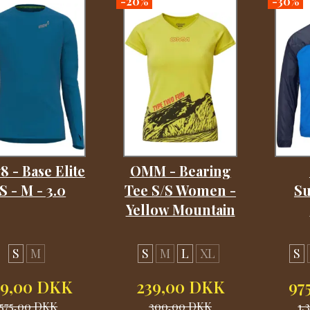
-20%
-30%
8 - Base Elite
OMM - Bearing
S - M - 3.0
Tee S/S Women -
Su
Yellow Mountain
S
M
S
M
L
XL
S
39,00 DKK
239,00 DKK
97
575,00 DKK
300,00 DKK
1.