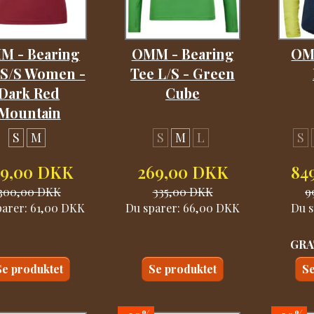
M - Bearing
OMM - Bearing
OM
 S/S Women -
Tee L/S - Green
Dark Red
Cube
Mountain
S
M
S
M
L
S
39,00 DKK
269,00 DKK
84
300,00 DKK
335,00 DKK
9
parer:
61,00 DKK
Du sparer:
66,00 DKK
Du s
GRAT
Se produktet
Se produktet
Se