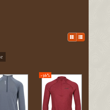
te
-36%