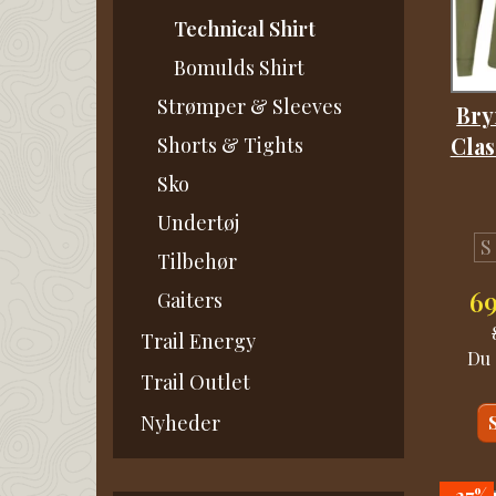
Technical Shirt
Bomulds Shirt
Strømper & Sleeves
Bry
Shorts & Tights
Clas
Sko
Undertøj
S
Tilbehør
6
Gaiters
Trail Energy
Du 
Trail Outlet
Nyheder
-27%