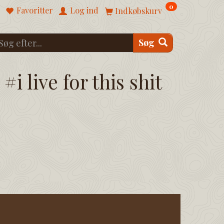
0
Favoritter
Log ind
Indkøbskurv
Søg
#i live for this shit