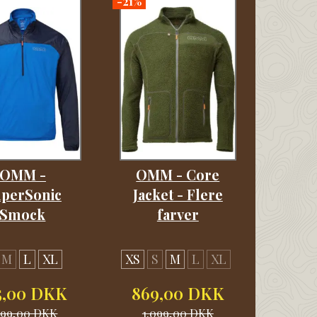
-21%
OMM -
OMM - Core
perSonic
Jacket - Flere
Smock
farver
M
L
XL
XS
S
M
L
XL
5,00 DKK
869,00 DKK
399,00 DKK
1.099,00 DKK