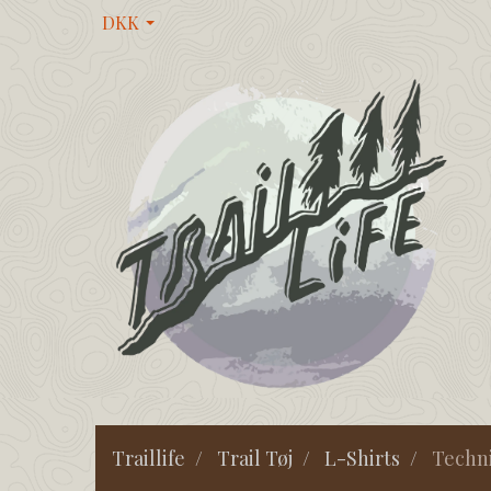
DKK
Traillife
Trail Tøj
L-Shirts
Techni