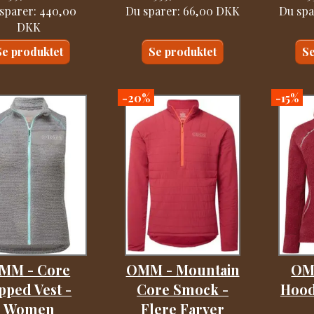
sparer:
440,00
Du sparer:
66,00 DKK
Du spa
DKK
Se produktet
Se produktet
Se
-20%
-15%
MM - Core
OMM - Mountain
OM
pped Vest -
Core Smock -
Hood
Women
Flere Farver