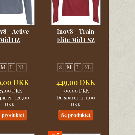
v8 - Active
Inov8 - Train
Mid HZ
Elite Mid LSZ
M
L
XL
S
M
L
XL
9,00 DKK
449,00 DKK
25,00 DKK
700,00 DKK
parer:
126,00
Du sparer:
251,00
DKK
DKK
 produktet
Se produktet
-19%