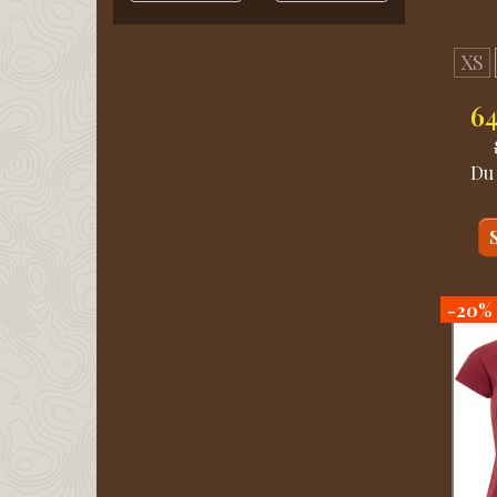
sort
(
1
)
Navy / Yellow
(
1
)
XS
Sort / Grå
(
1
)
6
Rød / Orange
(
1
)
Navy / Aqua
(
1
)
Du
-20%