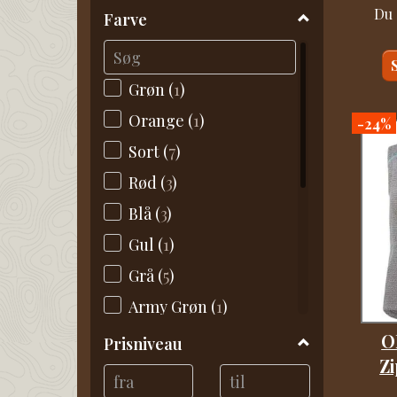
Du 
Farve
Grøn
(
1
)
Orange
(
1
)
-24%
Sort
(
7
)
Rød
(
3
)
Blå
(
3
)
Gul
(
1
)
Grå
(
5
)
Army Grøn
(
1
)
Navy
(
5
)
O
Prisniveau
Zi
Sort / Blå
(
1
)