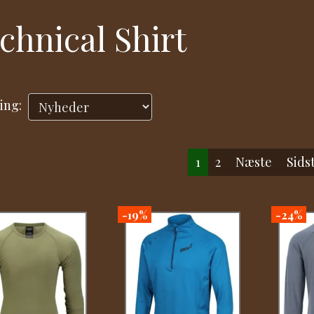
chnical Shirt
ing:
1
2
Næste
Sids
-19%
-24%