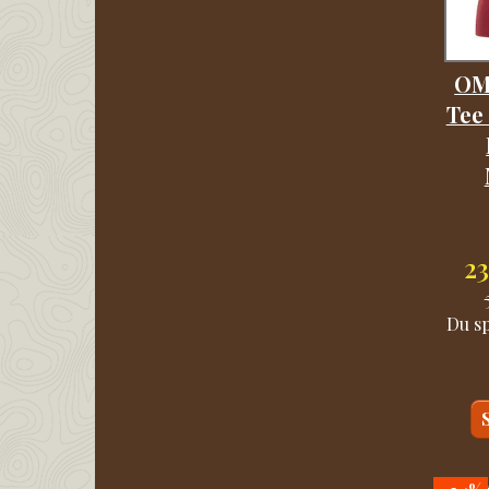
OM
Tee
2
Du s