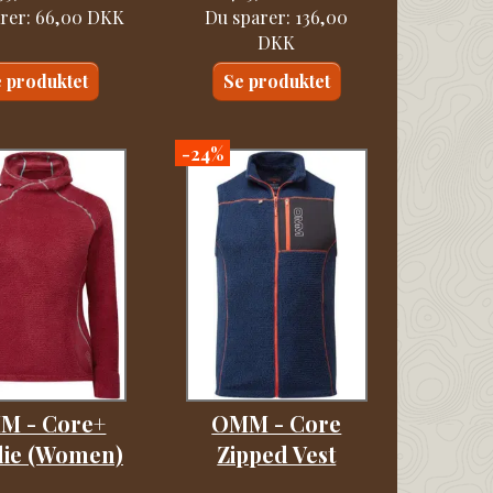
rer:
66,00 DKK
Du sparer:
136,00
DKK
 produktet
Se produktet
-24%
M - Core+
OMM - Core
ie (Women)
Zipped Vest