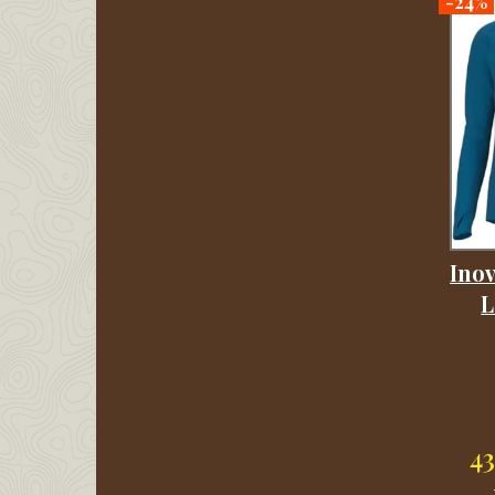
-24%
Inov
L
4