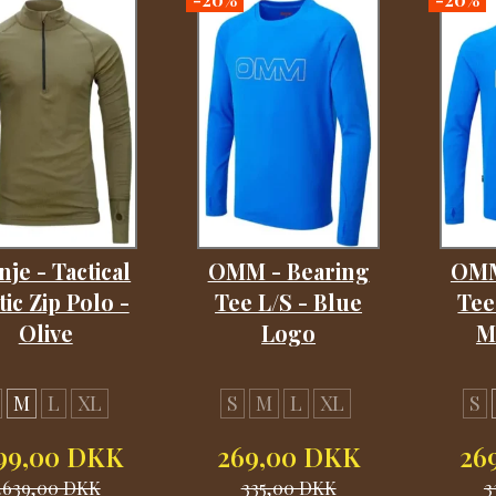
nje - Tactical
OMM - Bearing
OMM
tic Zip Polo -
Tee L/S - Blue
Tee
Olive
Logo
M
M
L
XL
S
M
L
XL
S
199,00 DKK
269,00 DKK
26
.639,00 DKK
335,00 DKK
3