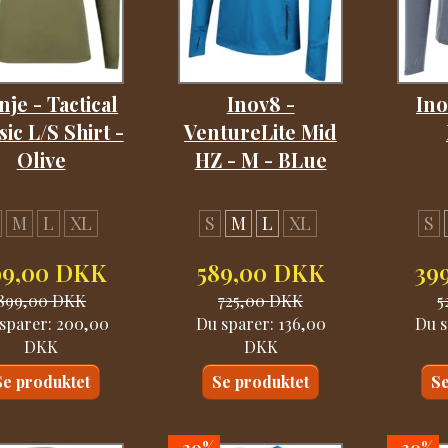
nje - Tactical
Inov8 -
Ino
sic L/S Shirt -
VentureLite Mid
Olive
HZ - M - BLue
M
L
XL
S
M
L
XL
S
99,00 DKK
589,00 DKK
39
899,00 DKK
725,00 DKK
5
sparer:
200,00
Du sparer:
136,00
Du s
DKK
DKK
Se produktet
Se produktet
Se
-20%
-20%