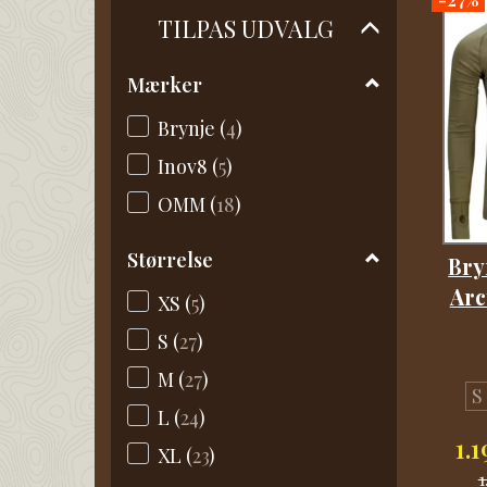
Skifte
TILPAS UDVALG
filter
Mærker
Brynje
(
4
)
Inov8
(
5
)
OMM
(
18
)
Størrelse
Bry
Arc
XS
(
5
)
S
(
27
)
M
(
27
)
S
L
(
24
)
1.
XL
(
23
)
1