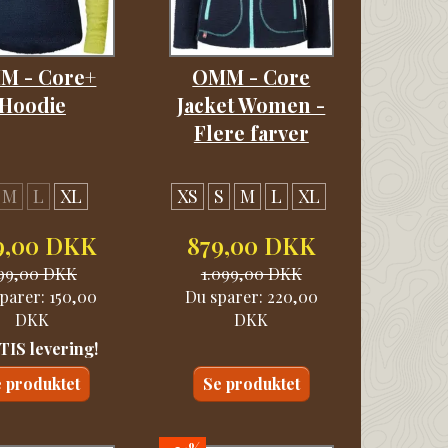
M - Core+
OMM - Core
Hoodie
Jacket Women -
Flere farver
M
L
XL
XS
S
M
L
XL
9,00 DKK
879,00 DKK
99,00 DKK
1.099,00 DKK
parer:
150,00
Du sparer:
220,00
DKK
DKK
IS levering!
 produktet
Se produktet