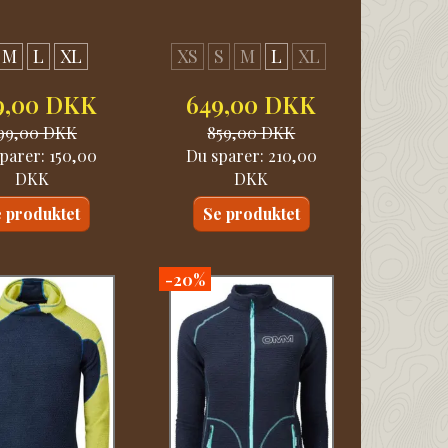
M
L
XL
XS
S
M
L
XL
9,00 DKK
649,00 DKK
99,00 DKK
859,00 DKK
parer:
150,00
Du sparer:
210,00
DKK
DKK
 produktet
Se produktet
-20%