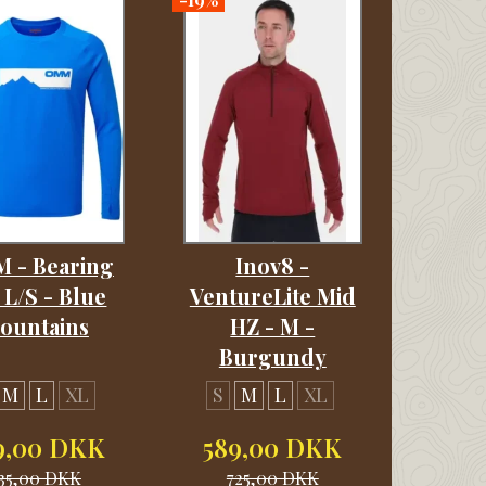
 - Bearing
Inov8 -
 L/S - Blue
VentureLite Mid
ountains
HZ - M -
Burgundy
M
L
XL
S
M
L
XL
9,00 DKK
589,00 DKK
35,00 DKK
725,00 DKK